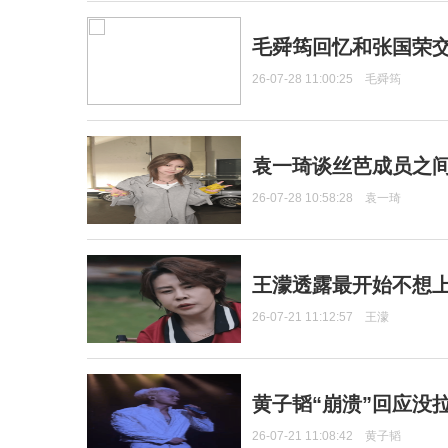
毛舜筠回忆和张国荣
26-07-28 11:00:25
毛舜筠
袁一琦谈丝芭成员之
26-07-28 10:58:28
袁一琦
王濛透露最开始不想上
26-07-21 11:12:57
王濛
黄子韬“崩溃”回应没
26-07-21 11:08:42
黄子韬