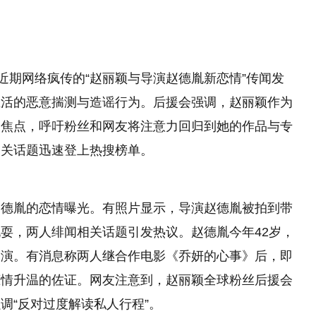
近期网络疯传的“赵丽颖与导演赵德胤新恋情”传闻发
生活的恶意揣测与造谣行为。后援会强调，赵丽颖作为
的焦点，呼吁粉丝和网友将注意力回归到她的作品与专
相关话题迅速登上热搜榜单。
赵德胤的恋情曝光。有照片显示，导演赵德胤被拍到带
耍，两人绯闻相关话题引发热议。赵德胤今年42岁，
导演。有消息称两人继合作电影《乔妍的心事》后，即
恋情升温的佐证。网友注意到，赵丽颖全球粉丝后援会
调“反对过度解读私人行程”。