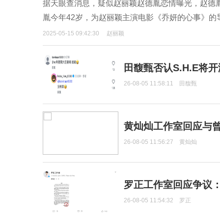
据天眼查消息，疑似赵丽颖赵德胤恋情曝光，赵德
胤今年42岁，为赵丽颖主演电影《乔妍的心事》的
2025-05-15 09:42:30
赵丽颖
田馥甄否认S.H.E将
26-08-05 11:58:11
田馥甄
黄灿灿工作室回应与
26-08-05 11:56:27
黄灿灿
罗正工作室回应争议
26-08-05 11:54:32
罗正