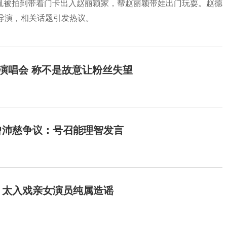
胤被拍到带着门卡出入赵丽颖家，帮赵丽颖带娃出门玩耍。赵德
导演，相关话题引发热议。
开演唱会 称不是故意让粉丝失望
曾沛慈争议：号召能理智发言
：太入戏亲女演员纯属造谣