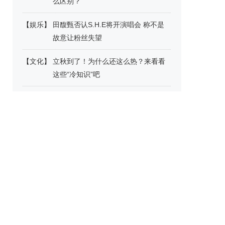
么区别？
【
娱乐
】
田馥甄否认S.H.E将开演唱会 称不是
故意让粉丝失望
【
文化
】
立秋到了！为什么还这么热？来看看
这些“冷知识”吧