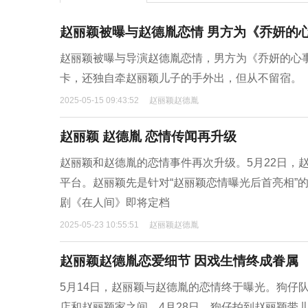
赵丽颖被曝与赵德胤恋情 男方为《乔妍的
赵丽颖被曝与导演赵德胤恋情，男方为《乔妍的心
卡，还独自牵赵丽颖儿子的手外出，但从不留宿。
2025-05-15 09:43:52
赵丽颖赵德胤
赵丽颖 赵德胤 恋情传闻再升级
赵丽颖和赵德胤的恋情事件再次升级。5月22日，
平台。赵丽颖先是针对“赵丽颖恋情曝光后首亮相”
剧《在人间》即将定档
2025-05-23 10:55:51
赵丽颖赵德胤
赵丽颖赵德胤恋爱细节 因戏生情终成眷属
5月14日，赵丽颖与赵德胤的恋情终于曝光。狗仔
店和赵丽颖家之间。4月28日，狗仔拍到赵丽颖带