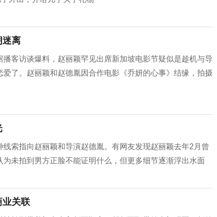
朔迷离
据播客访谈爆料，赵丽颖罕见出席新加坡电影节疑似是趁机与导
恋爱了。赵丽颖和赵德胤因合作电影《乔妍的心事》结缘，拍摄
光
种线索指向赵丽颖和导演赵德胤。有网友发现赵丽颖去年2月曾
认为未拍到男方正脸不能证明什么，但更多细节逐渐浮出水面
商业关联