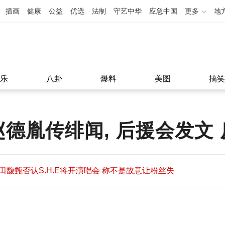
插画
健康
公益
优选
法制
守艺中华
应急中国
更多
地
乐
八卦
爆料
美图
搞笑
德胤传绯闻, 后援会发文
田馥甄否认S.H.E将开演唱会 称不是故意让粉丝失
望
田馥甄否认S.H.E将开演唱会 称不是故意让粉丝失
11:08
望
11:08