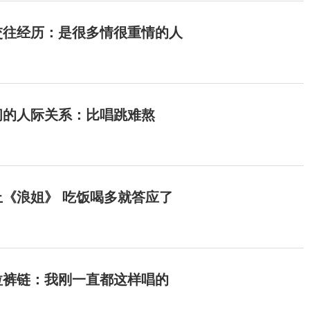
交往经历：是很多情很重情的人
间的人际关系：比唱跳难熬
《浪姐》 吃饭喝多就答应了
拉裤链：我刚一直都这样唱的