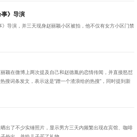
心事》导演
事》导演，并三天现身赵丽颖小区被拍，他不仅有女方小区门禁
赵丽颖在微博上两次提及自己和赵德胤的恋情传闻，并直接怒怼
的热搜词条发文，表示这是“蹭一个渣浪给的热搜”，同时提到新
队晒出了不少实锤照片，显示男方三天内频繁出现在宾馆、咖啡
儿子外出，并给儿子买了礼物