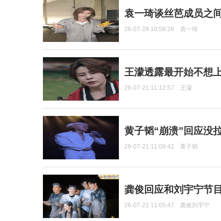
袁一琦谈丝芭成员之
26-07-28 10:58:28
袁一琦
王濛透露最开始不想上
26-07-21 11:12:57
王濛
黄子韬“崩溃”回应没
26-07-21 11:08:42
黄子韬
龚俊回应和刘宇宁节
26-07-21 11:05:47
龚俊刘宇宁