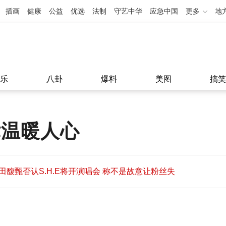
插画
健康
公益
优选
法制
守艺中华
应急中国
更多
地
乐
八卦
爆料
美图
搞笑
律温暖人心
田馥甄否认S.H.E将开演唱会 称不是故意让粉丝失
望
田馥甄否认S.H.E将开演唱会 称不是故意让粉丝失
11:08
望
11:08