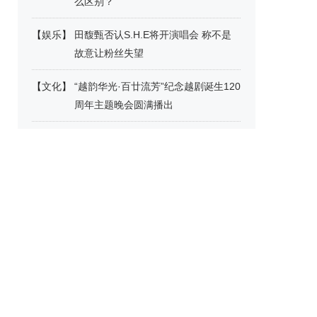
么区别？
【
娱乐
】
田馥甄否认S.H.E将开演唱会 称不是
故意让粉丝失望
【
文化
】
“越韵华光·百廿流芳”纪念越剧诞生120
周年主题晚会圆满播出