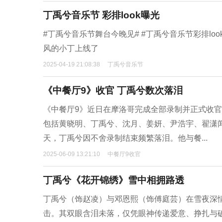
丁禹兮音乐节 彩排look曝光
#丁禹兮音乐节舞台今晚见# #丁禹兮音乐节彩排lo
风的小丁上线了
2025-04-19 21:08:38
丁禹兮音乐节
《中餐厅9》收官 丁禹兮数次落泪
《中餐厅9》近日在摩洛哥完成全部录制并正式收
包括黄晓明、丁禹兮、沈月、姜妍、尹浩宇、翟潇
天，丁禹兮因不舍录制结束频繁落泪。他与餐...
2025-06-09 13:21:10
中餐厅9收官
丁禹兮《花开锦绣》雪中相拥路透
丁禹兮（饰赵凌）与邓恩熙（饰傅庭芸）在雪夜深
击。其双眼含泪未落，仅凭眼神传递爱意、挣扎与破