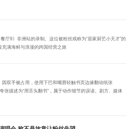
中餐厅9》非洲站的录制。这位被粉丝戏称为“居家厨艺小天才”的
段充满海鲜与浪漫的跨国经营之旅
，因双手被占用，使用下巴和嘴唇轻触书页边缘翻动纸张
碰”夸张描述为“用舌头翻书”，属于动作细节的误读。剧方、媒体
开演唱会 称不是故意让粉丝失望