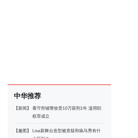
中华推荐
【
新闻
】
看守所辅警收受10万获刑1年 滥用职
权罪成立
【
趣图
】
Lisa新舞台造型被质疑和疯马秀有什