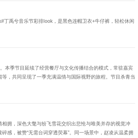
ok#丁禹兮音乐节彩排look，是黑色连帽卫衣+牛仔裤，轻松休闲
官。本季节目延续了经营餐厅与文化传播结合的模式，常驻嘉宾
闻等，共同呈现了一季充满温情与国际视野的旅程。节目杀青当
情相拥，深色大氅与纷飞雪花交织出悲怆与唯美并存的视觉冲
碎感，被赞“无需台词穿透荧幕”。同一场景中，赵凌从温柔拥