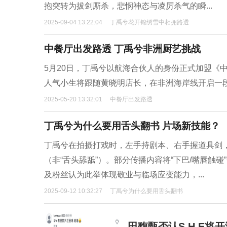
抱突转为拔剑厮杀，悲悯神态与凌厉杀气的瞬...
2025-09-04 13:22:04
丁禹兮花开锦绣雪中相拥路透
中餐厅出发路透 丁禹兮非洲厨艺挑战
5月20日，丁禹兮以航海合伙人的身份正式加盟《
人气小生将跟随黄晓明店长，在非洲海岸线开启一
2025-05-20 13:32:01
中餐厅出发路透
丁禹兮为什么要用舌头翻书 片场新技能？
丁禹兮在拍摄打戏时，左手持剧本、右手握道具剑
（非“舌头舔舐”）。部分传播内容将“下巴/嘴唇触
及粉丝认为此举体现敬业与临场应变能力，...
2025-09-12 10:32:27
丁禹兮为什么要用舌头翻书
田馥甄否认S.H.E将