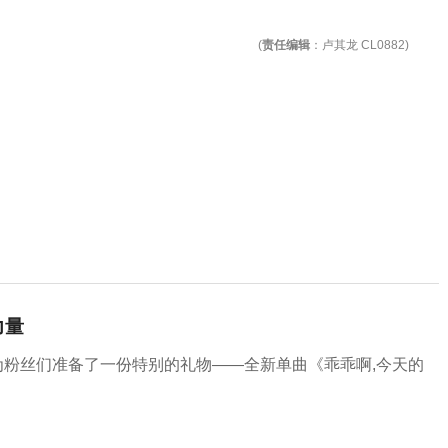
(
责任编辑
：卢其龙 CL0882)
力量
他为粉丝们准备了一份特别的礼物——全新单曲《乖乖啊,今天的