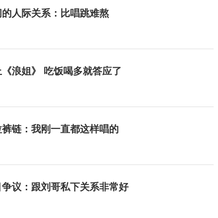
间的人际关系：比唱跳难熬
《浪姐》 吃饭喝多就答应了
拉裤链：我刚一直都这样唱的
目争议：跟刘哥私下关系非常好