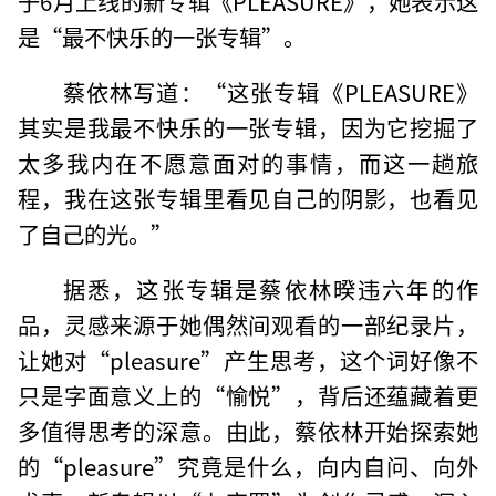
于6月上线的新专辑《PLEASURE》，她表示这
是“最不快乐的一张专辑”。
蔡依林写道：“这张专辑《PLEASURE》
其实是我最不快乐的一张专辑，因为它挖掘了
太多我内在不愿意面对的事情，而这一趟旅
程，我在这张专辑里看见自己的阴影，也看见
了自己的光。”
据悉，这张专辑是蔡依林暌违六年的作
品，灵感来源于她偶然间观看的一部纪录片，
让她对“pleasure”产生思考，这个词好像不
只是字面意义上的“愉悦”，背后还蕴藏着更
多值得思考的深意。由此，蔡依林开始探索她
的“pleasure”究竟是什么，向内自问、向外