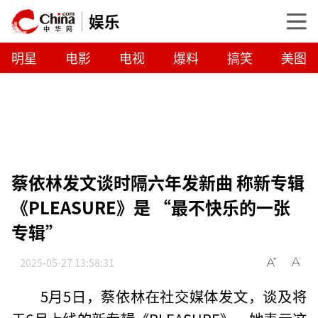
娱乐
明星
电影
电视
爆料
搞笑
美图
蔡依林发文谈时隔六年发新曲 称新专辑
《PLEASURE》是 “最不快乐的一张
专辑”
2025-05-27 13:58:31
5月5日，蔡依林在社交媒体发文，谈及将