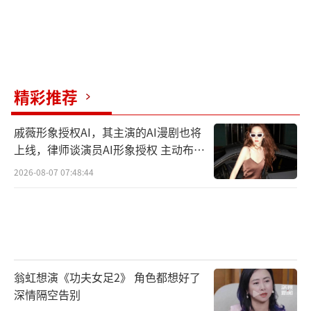
精彩推荐
戚薇形象授权AI，其主演的AI漫剧也将
上线，律师谈演员AI形象授权 主动布局
数字资产
2026-08-07 07:48:44
翁虹想演《功夫女足2》 角色都想好了
深情隔空告别