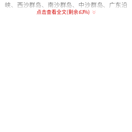
峡、西沙群岛、南沙群岛、中沙群岛、广东沿
点击查看全文(剩余
63
%)
海、海南岛沿海、广西沿海将有6-8级风，阵风
9-10级，台风中心经过的附近海域风力可达9-1
1级，阵风12-13级。
自然资源部透露，受台风“蝴蝶”影响，6
月12日中午到13日中午，南海西部将出现巨浪
到狂浪区，海南东部、南部近岸海域将有大浪
到巨浪，海浪警报升级为橙色；同时，广东
省、海南省的风暴潮预警级别维持为蓝色。
受台风“蝴蝶”影响，海南多地发布停课
通知。三亚、东方、昌江、琼海、万宁、乐
东、保亭、琼中、陵水等地的幼儿园均宣布停
课。具体措施包括：