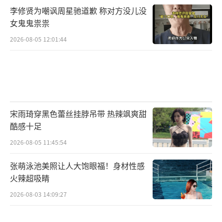
李修贤为嘲讽周星驰道歉 称对方没儿没
女鬼鬼祟祟
2026-08-05 12:01:44
宋雨琦穿黑色蕾丝挂脖吊带 热辣飒爽甜
酷感十足
2026-08-05 11:45:54
张萌泳池美照让人大饱眼福！身材性感
火辣超吸睛
2026-08-03 14:09:27