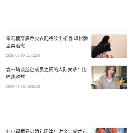
章若楠穿黑色皮衣配格纹半裙 甜飒松弛
温柔治愈
2026-08-05 11:42:53
袁一琦谈丝芭成员之间的人际关系：比
唱跳难熬
2026-07-28 10:58:28
七小福师兄弟婚礼团建！洪金宝成龙元