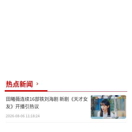
- 三亚全市幼儿园从6月12日开始停课。 -
东方全市幼儿园6月12日停课1天。 - 昌江全县
幼儿园从6月12日上午开始停课。 - 琼海全市幼
儿园6月12日停课1天。 - 万宁全市幼儿园6月12
日停课1天。 - 乐东全县幼儿园从6月12日起暂
时停课。 - 保亭全县幼儿园从即时起开始停
课。 - 琼中全县幼儿园从6月12日上午开始停
课。 - 陵水全县幼儿园从6月12日开始停课。
热点新闻
此外，三亚涉山、涉水、涉空等高风险娱
田曦薇连续16部铁刘海剧 新剧《天才女
乐项目已暂停营业。蜈支洲岛旅游区、亚龙湾
友》开播引热议
海底世界景区已关闭。西岛海洋文化旅游区将
2026-08-06 11:18:24
于6月12日至13日暂停营业，6月11日最晚一班
离岛船舶为15:00。