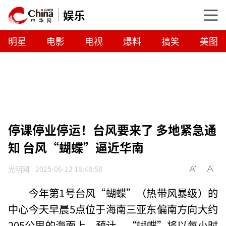
娱乐
明星
电影
电视
爆料
搞笑
美图
停课停业停运！台风要来了 多地紧急通
知 台风“蝴蝶”逼近华南
光明网
2025-06-12 16:48:58
今年第1号台风“蝴蝶”（热带风暴级）的
中心今天早晨5点位于海南三亚东偏南方向大约
205公里的海面上。预计，“蝴蝶”将以每小时