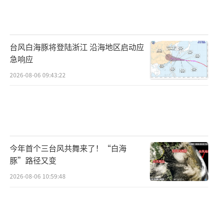
海口新海港、秀英港和铁路南港将于6月12
日11时起停运，预计停运将持续至6月14日上
台风白海豚将登陆浙江 沿海地区启动应
午。部分进出海南岛列车也将停运。琼州海峡
急响应
航线将于6月12日11时起全线停运，预计停运时
2026-08-06 09:43:22
间持续到6月14日上午。
（责任编辑：张小花 TT1000）
今年首个三台风共舞来了！“白海
豚”路径又变
2026-08-06 10:59:48