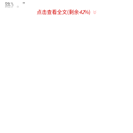
路》。”
点击查看全文(剩余
42
%)
其实，宋亚轩的“学废了”是节目组的巧
妙设计。在《现在就出发》中，他被沈腾当场
拆穿卧底身份时，一句“金晨姐信我”的强行
挽尊直接让全场笑到劈叉。这种天然呆反差反
而成就了名场面——能让沈腾赌上尊严押注“这
孩子肯定是卧底”的，在内娱恐怕只此一家。
别看宋亚轩总在游戏里翻车，实际上他深
得沈腾的综艺精髓。当被问及“为什么离开
《王牌》”时，他用沈腾式的幽默回怼；面对
抽象猜词环节，两人更是互相夸奖到笑崩。这
不仅是学到经验，更是青出于蓝的“腾化”哲
学：只要喜剧效果到位，卧底成败根本不重