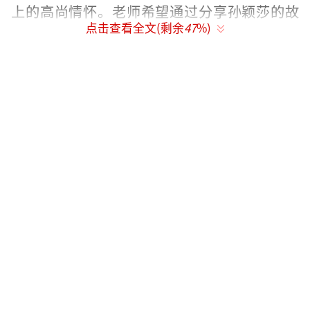
上的高尚情怀。老师希望通过分享孙颖莎的故
点击查看全文(剩余
47
%)
事，激励毕业生们担起时代责任，心怀家国梦
想。
演讲结束后，现场响起热烈掌声。该视频
被传到网上后，迅速引发热议，“大学老师毕
业典礼告白孙颖莎”话题半小时内冲上热搜前
三。网友们对此纷纷发表看法。有网友认为这
位老师很可爱，能在毕业典礼上分享自己对孙
颖莎的喜爱，并借此激励学生，非常有意义。
孙颖莎不仅球技出众，其精神品质也值得大家
学习。还有网友表示，孙颖莎确实是很多人的
榜样，她的爱国精神和拼搏精神都能给年轻人
带来正能量，希望毕业生们能以孙颖莎为榜