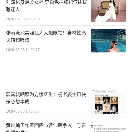
刘涛化身温柔女神 穿白色抹胸裙气质优
雅迷人
2026-07-30 13:53:30
张萌泳池美照让人大饱眼福！身材性感
火辣超吸睛
2026-08-03 14:09:27
郭富城晒照为方媛庆生：祝老婆生日快
乐心想事成
2026-08-06 10:57:07
黄灿灿工作室回应与曾沛慈争议：号召