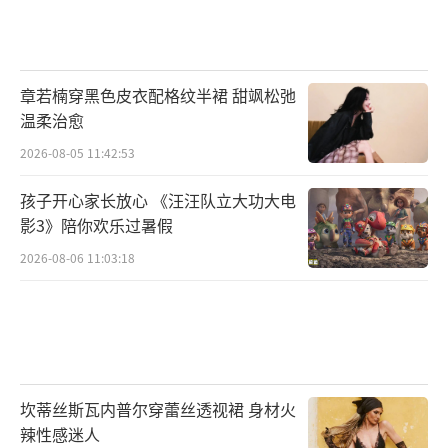
章若楠穿黑色皮衣配格纹半裙 甜飒松弛
温柔治愈
2026-08-05 11:42:53
孩子开心家长放心 《汪汪队立大功大电
影3》陪你欢乐过暑假
2026-08-06 11:03:18
坎蒂丝斯瓦内普尔穿蕾丝透视裙 身材火
辣性感迷人