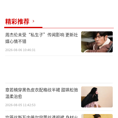
精彩推荐
周杰伦未受“私生子”传闻影响 更新社
媒心情不错
2026-08-06 10:46:31
章若楠穿黑色皮衣配格纹半裙 甜飒松弛
温柔治愈
2026-08-05 11:42:53
坎蒂丝斯瓦内普尔穿蕾丝透视裙 身材火