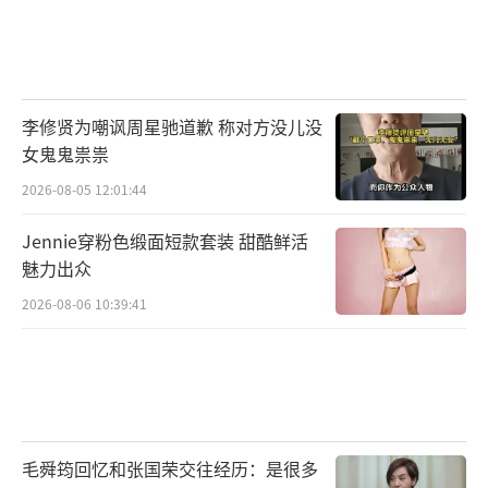
李修贤为嘲讽周星驰道歉 称对方没儿没
女鬼鬼祟祟
2026-08-05 12:01:44
Jennie穿粉色缎面短款套装 甜酷鲜活
魅力出众
2026-08-06 10:39:41
毛舜筠回忆和张国荣交往经历：是很多