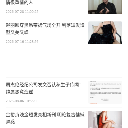
情很重情的人
2026-07-28 11:00:25
赵丽颖穿黑吊带裙气场全开 利落短发造
型又美又飒
2026-07-16 11:28:56
周杰伦经纪公司发文否认私生子传闻：
纯属恶意造谣
2026-08-06 10:55:00
金裕贞浅金短发亮相新刊 明艳复古慵懒
魅惑