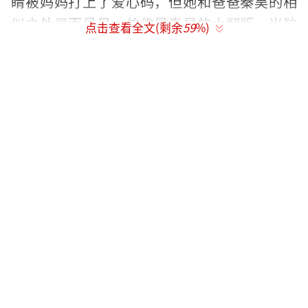
睛被妈妈打上了爱心码，但她和爸爸秦昊的相
似之处显而易见，仿佛是秦昊的小翻版。米粒
点击查看全文(剩余
59
%)
的公主发型让她显得格外可爱，户外活动让她
的肤色更加健康，展现了孩子的活力。
接下来的照片中，秦昊将女儿米粒紧紧搂
在怀里，父爱满满，米粒在爸爸的怀抱中笑得
灿烂，剪刀手的姿势俏皮可爱。看着这一家三
口，仿佛能感受到他们之间浓厚的亲情与温馨
的家庭氛围。此次出游正好是米粒的九岁生
日，伊能静和秦昊为女儿准备了一场别开生面
的庆祝活动，真是让人羡慕。
在巴黎的旅程中，米粒穿着可爱的公主
裙，脸上挂着生日眼镜，甜美的笑容让人感受