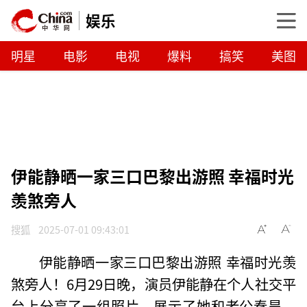
娱乐
明星
电影
电视
爆料
搞笑
美图
伊能静晒一家三口巴黎出游照 幸福时光
羡煞旁人
搜狐
2025-07-01 09:43:01
伊能静晒一家三口巴黎出游照 幸福时光羡
煞旁人！6月29日晚，演员伊能静在个人社交平
台上分享了一组照片，展示了她和老公秦昊、