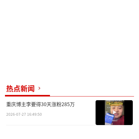
到她的快乐。伊能静和秦昊陪伴在侧，夫妻俩
同样露出幸福的笑容，令人感叹这一家人的和
谐美好。尽管外界曾传出过他们婚变的谣言，
但他们的感情依旧如初，生活中充满了爱与欢
声笑语。
今年，伊能静一家三口频频庆祝生日，三
月份伊能静的57岁生日，秦昊也在不久前迎来
了自己的生日，每一次庆祝都充满了温馨与欢
乐。可以说，伊能静与秦昊的爱情故事以及他
热点新闻
们的小家庭，都是大家心目中的模范。
重庆博主李要得30天涨粉285万
祝福米粒九岁生日快乐，也希望这份幸福
2026-07-27 16:49:50
能伴随他们一家人永远。无论是出游的快乐时
光，还是生活中的点滴，他们的每一个瞬间都