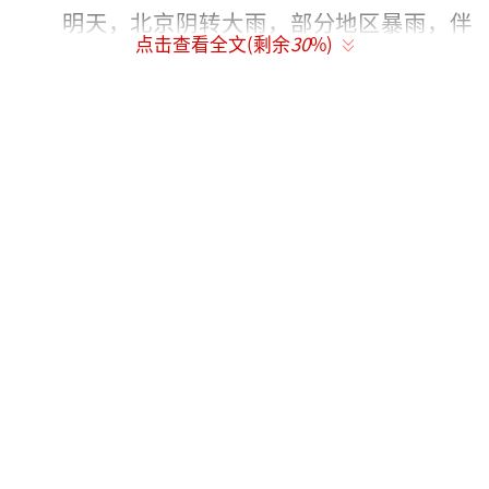
明天，北京阴转大雨，部分地区暴雨，伴
点击查看全文(剩余
30
%)
有雷电，最高气温30℃，最低气温24℃。后
天，北京仍多降雨，气温变化不大，由于湿度
较大，体感闷热。
气象部门提醒，本周北京多降雨天气，其
中明天部分地区雨势猛烈，并伴有雷电，建议
公众关注临近预报预警信息，尽量减少在强对
流发生时外出。同时天气持续闷热，大家需及
时补充水分，注意防暑。
（责任编辑：张佳鑫）