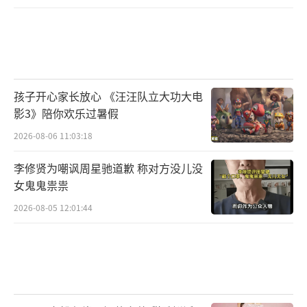
孩子开心家长放心 《汪汪队立大功大电
影3》陪你欢乐过暑假
2026-08-06 11:03:18
李修贤为嘲讽周星驰道歉 称对方没儿没
女鬼鬼祟祟
2026-08-05 12:01:44