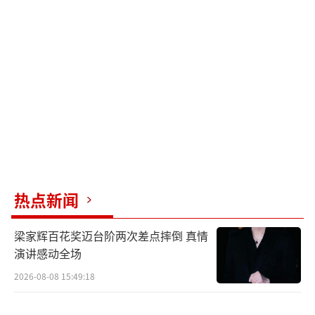
热点新闻
梁家辉百花奖迈台阶两次差点摔倒 真情
演讲感动全场
2026-08-08 15:49:18