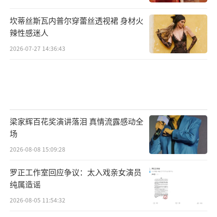
坎蒂丝斯瓦内普尔穿蕾丝透视裙 身材火
辣性感迷人
2026-07-27 14:36:43
梁家辉百花奖演讲落泪 真情流露感动全
场
2026-08-08 15:09:28
罗正工作室回应争议：太入戏亲女演员
纯属造谣
2026-08-05 11:54:32