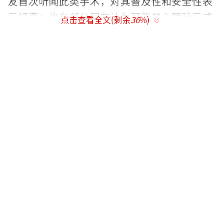
友首次听闻此类手术，对其普及性和安全性表
示好奇；也有部分网友认为可能是心理暗示或
点击查看全文(剩余
36
%)
炒作。还有人推测酗酒与她的情感创伤有关，
认为手术是走出阴影的尝试。
葛荟婕长期提及与汪峰的情感纠葛，包括
孕期出轨争议和女儿抚养权纠纷。2016年她曾
因吸毒被拘留，反映其物质依赖问题。2025年5
月发布的视频显示她酒瘾发作，身体颤抖、失
眠，进一步印证了她的成瘾严重性。近期，葛
荟婕频繁评论汪峰的新恋情，但此次话题转向
个人健康，未再提及汪峰。
（责任编辑：卢其龙 CL088
2）