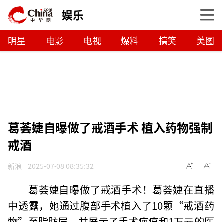
娱乐
明星
电影
电视
爆料
搞笑
美图
葛荟婕自曝做了戒酒手术 植入药物强制
戒酒
新浪
2025-07-08 08:35:32
葛荟婕自曝做了戒酒手术！葛荟婕在直播
中透露，她通过腹部手术植入了10颗“戒酒药
物”至脂肪层，并展示了手术疤痕和1万元的医