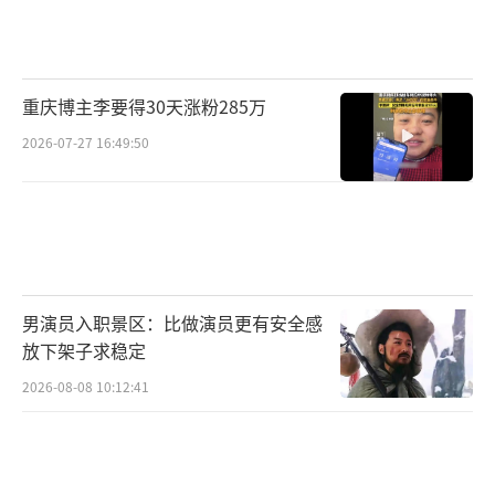
重庆博主李要得30天涨粉285万
2026-07-27 16:49:50
男演员入职景区：比做演员更有安全感
放下架子求稳定
2026-08-08 10:12:41