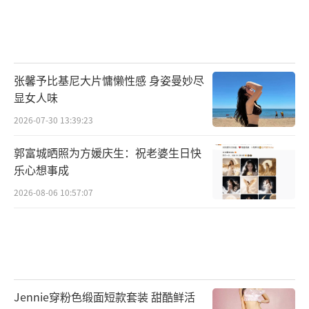
张馨予比基尼大片慵懒性感 身姿曼妙尽
显女人味
2026-07-30 13:39:23
郭富城晒照为方媛庆生：祝老婆生日快
乐心想事成
2026-08-06 10:57:07
Jennie穿粉色缎面短款套装 甜酷鲜活