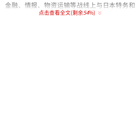
金融、情报、物资运输等战线上与日本特务和
点击查看全文(剩余
54
%)
汉奸展开一系列惊心动魄的斗争。
作为纪念中国人民抗日战争暨世界反法西
斯战争胜利80周年以及庆祝澳门回归祖国26周
年的重点项目，《风与潮》以爱国商人何贤从
普通商人成长为澳门商界领袖为主线，勾勒出
时代群像在变局中的挣扎与奋斗。通过各界仁
人志士面对侵略者经济封锁和人性考验时的抉
择，展现了他们不屈不挠的爱国精神和守望相
助的民族情怀。
为了还原特殊时期澳门的人文风貌，剧组
搭建了超过四十处核心场景，制作了两万余件
道具，力求符合当时的历史原貌。服装设计与