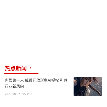
配饰细节也一丝不苟，贴合时代背景并凸显角
色性格特征。暗色三件套西装彰显何贤的职业
与沉稳，亮色洋装烘托乔音婉内心的果敢与灵
动，棉布旗袍尽显郭绮文的知性与优雅，毛呢
风衣下的柯麟隐藏着特殊身份，西装与长衫切
换展示马万祺的翩翩少年气。通过对人物生
活、职业及情感细节的写实描绘，剧组还原了
那个时代的风云激荡，让剧中人物的闪光点更
加真实且具有感染力。
（责任编辑：卢其龙 CL0882）
热点新闻
内娱第一人 戚薇开放形象AI授权 引领
行业新风向
2026-08-07 09:21:53