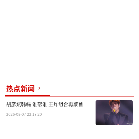
防，但又觉得刘宇宁说得很有道理，无法反
驳。事业粉则为他的莽夫式营业点赞，认为总
比那些炒CP翻车的强。还有一些乐子人开始整
活，P图刘宇宁穿着古装婚服与不同剧中的角色
结婚，配文“端水大师の婚礼”。
对于追剧的观众，建议保持清醒，嗑角色
但不要上升到真人。真正的BE不是CP分手，而
是你嗑的演员二搭了别人。
（责任编辑：卢其龙 CL088
热点新闻
2）
胡彦斌韩磊 谁帮谁 王炸组合再聚首
2026-08-07 22:17:20