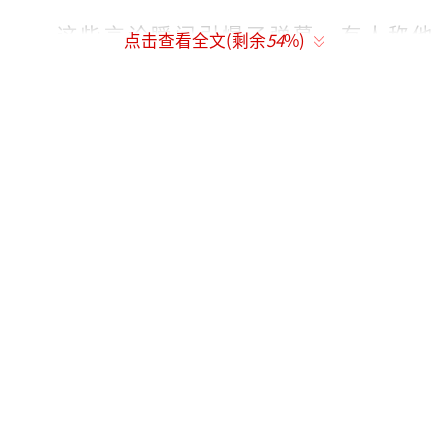
这些言论瞬间引爆了弹幕，有人称他
点击查看全文(剩余
54
%)
是“内娱拆CP第一勇士”，也有人感叹“这是
可以说的吗”。
在行业内，亲密戏被视为技术活，需要借
位、控制呼吸以及避免口红沾牙等技巧。花絮
中的甜宠镜头往往是为了满足KPI，有时导演会
要求演员再笑得甜一点以便上热搜。演员们在
杀青宴上通常会进行角色注销仪式，第二天就
要切换新人格。一位业内人士匿名吐槽某顶流
演员接戏速度极快，导致CP粉爬墙的速度都赶
不上。
网友们对此反应各异。一些CP粉感到破