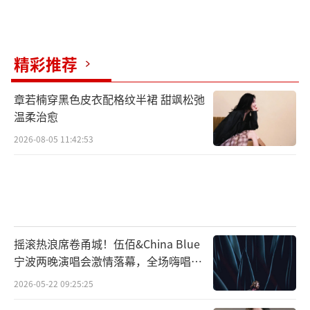
精彩推荐
章若楠穿黑色皮衣配格纹半裙 甜飒松弛
温柔治愈
2026-08-05 11:42:53
摇滚热浪席卷甬城！伍佰&China Blue
宁波两晚演唱会激情落幕，全场嗨唱氛
围炸裂
2026-05-22 09:25:25