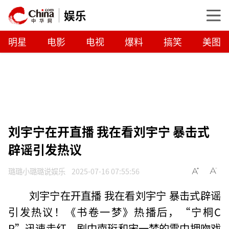
娱乐
明星
电影
电视
爆料
搞笑
美图
刘宇宁在开直播 我在看刘宇宁 暴击式
辟谣引发热议
璐璐小璐璐说娱乐
2025-07-16 07:55:56
刘宇宁在开直播 我在看刘宇宁 暴击式辟谣
引发热议！《书卷一梦》热播后，“宁桐C
P”迅速走红。剧中南珩和宋一梦的雪中拥吻戏