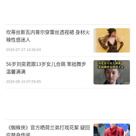
坎蒂丝斯瓦内普尔穿蕾丝透视裙 身材火
辣性感迷人
2026-07-27 14:36:43
56岁刘奕君跟13岁女儿合跳 笨拙舞步
温馨满满
2026-08-10 07:59:45
《蜘蛛侠》官方晒荷兰弟打戏花絮 疑回
应替身传闻