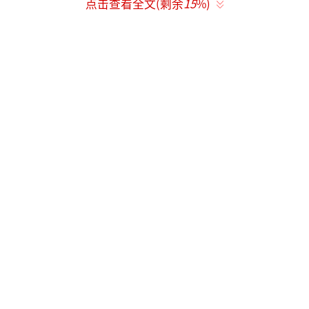
点击查看全文(剩余
15
%)
（责任编辑：于浩淙 Hzx0176）