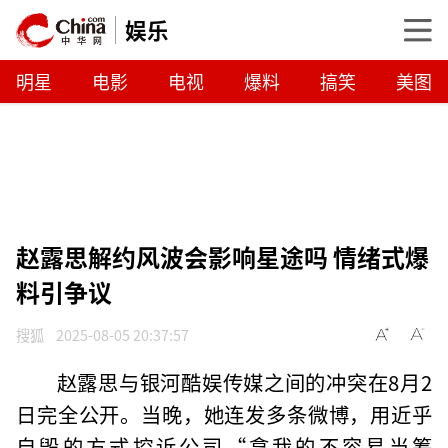
娱乐
明星
电影
电视
爆料
搞笑
美图
赵露思解约风波会影响星途吗 情绪式爆
料引争议
搜狐
2025-08-05 20:37:57
赵露思与银河酷娱传媒之间的冲突在8月2
日完全公开。当晚，她连发多条微博，用近乎
自毁的方式控诉公司“拿我的不容易当筹