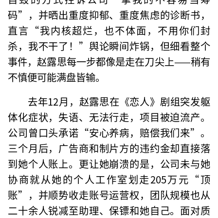
码”，并晒出重度抑郁、重度焦虑的诊断书，
直言“我内核超烂，也不体面，不用你们封
杀，我不干了！”舆论瞬间炸锅，但细看整个
事件，赵露思每一步都像是走在刀尖上——稍有
不慎便可能满盘皆输。
去年12月，赵露思在《恋人》剧组突发躯
体化症状，失语、无法行走，项目被迫流产。
公司曾口头承诺“安心养病，赔偿我们来”。
三个月后，广告商和制片方的违约金却直接落
到她个人账上。更让她崩溃的是，公司未与她
协商就从她的个人工作室划走205万元“顶
账”，并顺势收走账号运营权，团队规模也从
二十余人锐减至助理、保镖和她自己。面对质