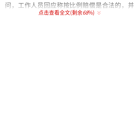
问，工作人员回应称按比例赔偿是合法的，并
点击查看全文(剩余
68
%)
建议她起诉。
赵露思与银河酷娱的经纪约续签到2030
年，还有四年才到期。公司在法律层面占据优
势，合约期内艺人单方解约大概率败诉。参考
蒋劲夫与唐人的官司，诉讼期间几乎“社会性
死亡”，最终赔偿200万且资源归零。资本层
面，公司已将赵露思的商业价值提前变现。业
内估算，若强行解约，违约金可能高达4亿元。
银河酷娱并不怕打官司，可以用“诉讼期封
杀”慢慢耗干她的热度。
赵露思的一些行为也加剧了困境。她公开
说“我内核超烂”，在网友看来等于告诉金