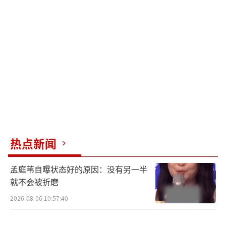
主“我现在高风险”。情绪不稳定与偷税漏税
同属红线。此外，网友从最初的同情转为质
疑“为什么病好了还继续接商务，现在赔钱才
出来喊冤”。加之她前阵频繁被嘲“消费抑郁
症”“让村民配合摆拍”，路人缘大幅流失。
目前她只晒出聊天记录，缺乏银行流水、公章
使用记录等实锤证据，法律杀伤力有限。
留给赵露思的选择不多。她可以选择诉
热点新闻
讼，但这可能耗时两年以上，一旦败诉不仅要
支付高额违约金，还可能被法院列为被执行
孟庭苇自曝状态好的原因：没有另一半
人，直播带货都会受限。和解也是选项之一，
就不会被折磨
通过“继续履行部分合约+降低分成”换取公司
2026-08-06 10:57:40
松口，但银河酷娱已开始捧新人，赵露思的议