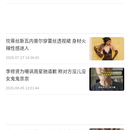
坎蒂丝斯瓦内普尔穿蕾丝透视裙 身材火
辣性感迷人
2026-07-27 14:36:43
李修贤为嘲讽周星驰道歉 称对方没儿没
女鬼鬼祟祟
2026-08-05 12:01:44