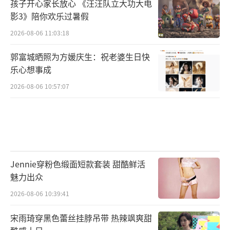
孩子开心家长放心 《汪汪队立大功大电
影3》陪你欢乐过暑假
2026-08-06 11:03:18
郭富城晒照为方媛庆生：祝老婆生日快
乐心想事成
2026-08-06 10:57:07
Jennie穿粉色缎面短款套装 甜酷鲜活
魅力出众
2026-08-06 10:39:41
宋雨琦穿黑色蕾丝挂脖吊带 热辣飒爽甜