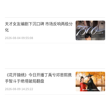
价空间越来越小。另一种选择是冷处理，先低
头认错，用一年时间修复口碑、积累作品，等
待合约自然到期。但抑郁症的反复和长期空窗
天才女友编剧下沉口碑 市场反响两极分
对上升期的小花几乎是自杀式选择。
化
赵露思的悲剧反映了娱乐圈“长约+高分
2026-08-04 09:55:08
成”模式的问题。公司用资源砸出顶流，再用
长约锁死上升空间；艺人一旦健康、形象或心
态出现问题，就会被迅速折旧。赵露思的“205
万”只是开始，真正的代价可能是她未来四年
《花开锦绣》今日开播丁禹兮邓恩熙携
的黄金花期。她在长文末尾写下“不用你们封
手智斗于绝境破局翻盘
杀，我不干了”时，既是对资本的怒吼，也是
2026-08-09 14:25:22
对自己走错每一步的悲鸣。
（责任编辑：张蕾 TT000
1）