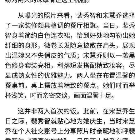
从曝光的照片来看，裴秀智和宋慧乔选择
了一家装修颇具格调的餐厅相聚。当日，裴秀
智身着简约白色连衣裙，恰到好处地勾勒出她
纤细的身形，微卷长发随意披散在肩头，展现
出温婉又不失俏皮的气质；宋慧乔则以一袭黑
色修身套装亮相，利落短发搭配精致妆容，尽
显成熟女性的优雅魅力。两人坐在布置温馨的
餐桌前，桌上摆放着精致的餐点，她们时而举
杯浅笑，时而亲密交谈，画面温馨十足。
这并非两人首次约饭。此前，在宋慧乔生
日之际，裴秀智就贴心地为她庆生，当时宋慧
乔在个人社交账号上分享照片时亲昵地称呼裴