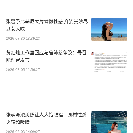
张馨予比基尼大片慵懒性感 身姿曼妙尽
显女人味
2026-07-30 13:39:23
黄灿灿工作室回应与曾沛慈争议：号召
能理智发言
2026-08-05 11:56:27
张萌泳池美照让人大饱眼福！身材性感
火辣超吸睛
2026-08-03 14:09:27