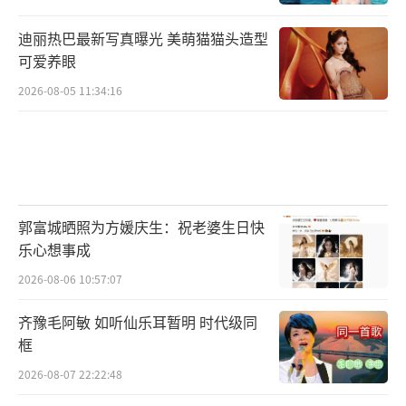
迪丽热巴最新写真曝光 美萌猫猫头造型
可爱养眼
2026-08-05 11:34:16
郭富城晒照为方媛庆生：祝老婆生日快
乐心想事成
2026-08-06 10:57:07
齐豫毛阿敏 如听仙乐耳暂明 时代级同
框
2026-08-07 22:22:48