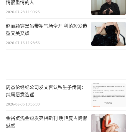
情很重情的人
2026-07-28 11:00:25
赵丽颖穿黑吊带裙气场全开 利落短发造
型又美又飒
2026-07-16 11:28:56
周杰伦经纪公司发文否认私生子传闻：
纯属恶意造谣
2026-08-06 10:55:00
金裕贞浅金短发亮相新刊 明艳复古慵懒
魅惑