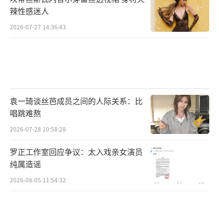
辣性感迷人
2026-07-27 14:36:43
袁一琦谈丝芭成员之间的人际关系：比
唱跳难熬
2026-07-28 10:58:28
罗正工作室回应争议：太入戏亲女演员
纯属造谣
2026-08-05 11:54:32