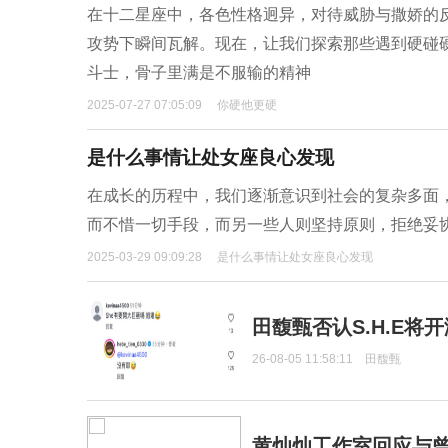
在十二星座中，各色性格迥异，对待威胁与撒娇的
攻势下瞬间瓦解。现在，让我们探索那些遇到硬碰
斗士，骨子里满是不服输的精神
2025-07-27 07:05:09
你硬他更硬
是什么事情让处女座良心发现
在成长的历程中，我们逐渐意识到社会的复杂多面
而不惜一切手段，而另一些人则坚持原则，拒绝妥
2025-03-29 09:09:28
是什么事情让处女座良心发现
田馥甄否认S.H.E将
26-08-05 11:58:11
田馥甄
黄灿灿工作室回应与