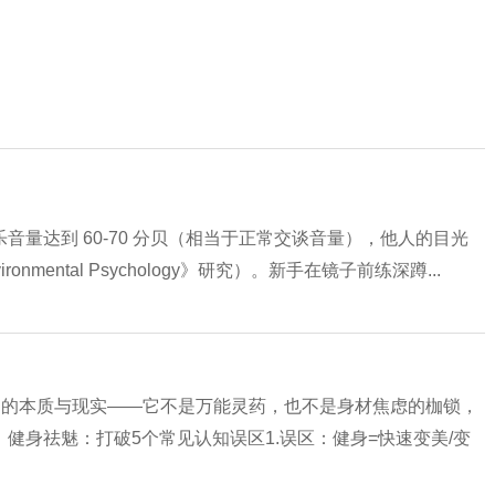
量达到 60-70 分贝（相当于正常交谈音量），他人的目光
ronmental Psychology》研究）。新手在镜子前练深蹲...
它的本质与现实——它不是万能灵药，也不是身材焦虑的枷锁，
健身祛魅：打破5个常见认知误区1.误区：健身=快速变美/变