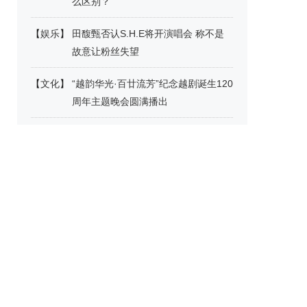
么区别？
【
娱乐
】
田馥甄否认S.H.E将开演唱会 称不是
故意让粉丝失望
【
文化
】
“越韵华光·百廿流芳”纪念越剧诞生120
周年主题晚会圆满播出