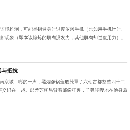
？
合语境推测，可能是指健身时过度依赖手机（比如用手机计时、
偿”现象（即本该锻炼的肌肉没发力，其他肌肉却过度用力）。
相与抵抗
砸进南京城，嘭的一声，黑烟像锅盖般笼罩了六朝古都整整四十二
声交织在一起。邮差苏柳昌背着邮袋狂奔，子弹嗖嗖地在他身后