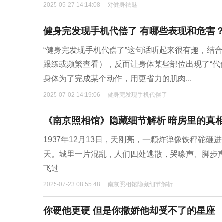
2025-05-27 14:14:08
对健身祛魅
健身完发现手机代偿了 有哪些表现和危害
“健身完发现手机代偿了”这句话听起来很有趣，结
跟练或频繁查看），反而让身体某些部位出现了“代
身体为了完成某个动作，用更省力的肌肉...
2025-07-02 14:19:06
健身完发现手机代偿了
《南京照相馆》隐藏细节解析 暗房里的真
1937年12月13日，天刚亮，一颗炸弹像铁秤砣
天。城里一片混乱，人们四处逃散，哭嚎声、脚步
飞过
2025-07-23 08:55:48
南京照相馆隐藏细节解析
你硬他更硬 但是你撒娇他却受不了的星座