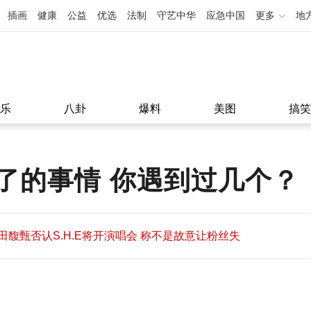
插画
健康
公益
优选
法制
守艺中华
应急中国
更多
地
乐
八卦
爆料
美图
搞笑
了的事情 你遇到过几个？
田馥甄否认S.H.E将开演唱会 称不是故意让粉丝失
望
田馥甄否认S.H.E将开演唱会 称不是故意让粉丝失
11:08
望
11:08