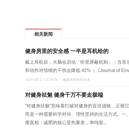
相关新闻
健身房里的安全感 一半是耳机给的
戴上耳机后，大脑会启动「听觉屏蔽机制」：当音乐音
和动作对情绪的干扰会降低 42%（《Journal of Envi
2025-06-17 13:38:28
健身房里的安全感
对健身祛魅 健身千万不要走极端
“对健身祛魅”意味着打破对健身的盲目滤镜，正视
而是一种需要科学对待、理性坚持的生活方式。一、
瘦真相：减肥的核心是热量差，单纯靠...