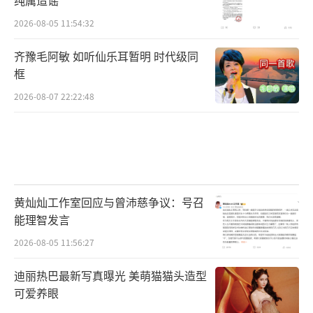
纯属造谣
2026-08-05 11:54:32
齐豫毛阿敏 如听仙乐耳暂明 时代级同
框
2026-08-07 22:22:48
黄灿灿工作室回应与曾沛慈争议：号召
能理智发言
2026-08-05 11:56:27
迪丽热巴最新写真曝光 美萌猫猫头造型
可爱养眼