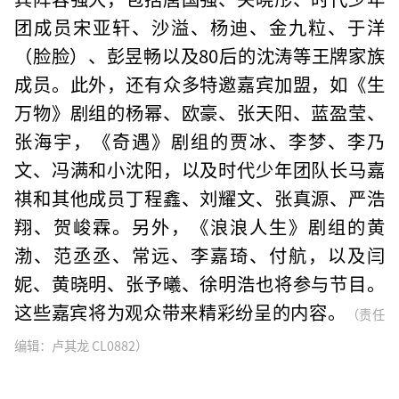
团成员宋亚轩、沙溢、杨迪、金九粒、于洋
（脸脸）、彭昱畅以及80后的沈涛等王牌家族
成员。此外，还有众多特邀嘉宾加盟，如《生
万物》剧组的杨幂、欧豪、张天阳、蓝盈莹、
张海宇，《奇遇》剧组的贾冰、李梦、李乃
文、冯满和小沈阳，以及时代少年团队长马嘉
祺和其他成员丁程鑫、刘耀文、张真源、严浩
翔、贺峻霖。另外，《浪浪人生》剧组的黄
渤、范丞丞、常远、李嘉琦、付航，以及闫
妮、黄晓明、张予曦、徐明浩也将参与节目。
这些嘉宾将为观众带来精彩纷呈的内容。
（责任
编辑：卢其龙 CL0882）