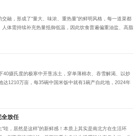
交融，形成了“量大、味浓、重热量”的鲜明风格，每一道菜都
，人体需持续补充热量抵御低温，因此饮食普遍偏重油盐、高脂
零下40摄氏度的极寒中开垦冻土，穿单薄棉衣、吞雪解渴、以炒
达1210万亩，每35碗中国米饭中就有1碗产自此地，2024年
完全放任
“哇，居然是这样”的新鲜感！本质上其实是南北方在生活环