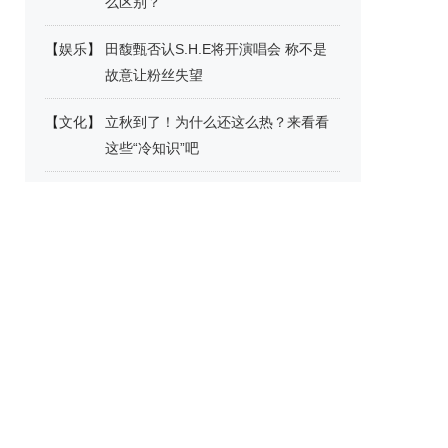
么区别？
【
娱乐
】
田馥甄否认S.H.E将开演唱会 称不是
故意让粉丝失望
【
文化
】
立秋到了！为什么还这么热？来看看
这些“冷知识”吧