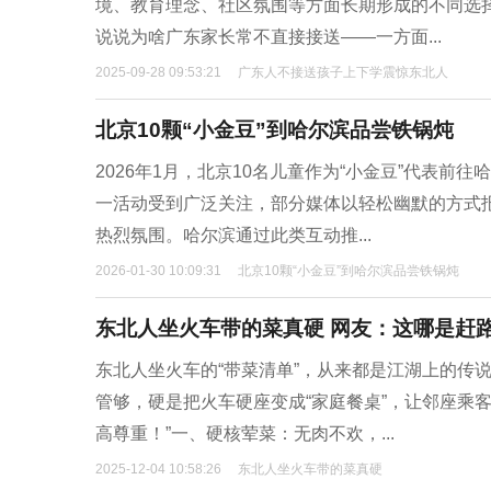
境、教育理念、社区氛围等方面长期形成的不同选择
说说为啥广东家长常不直接接送——一方面...
2025-09-28 09:53:21
广东人不接送孩子上下学震惊东北人
北京10颗“小金豆”到哈尔滨品尝铁锅炖
2026年1月，北京10名儿童作为“小金豆”代表
一活动受到广泛关注，部分媒体以轻松幽默的方式报
热烈氛围。哈尔滨通过此类互动推...
2026-01-30 10:09:31
北京10颗“小金豆”到哈尔滨品尝铁锅炖
东北人坐火车带的菜真硬 网友：这哪是赶
东北人坐火车的“带菜清单”，从来都是江湖上的传
管够，硬是把火车硬座变成“家庭餐桌”，让邻座乘
高尊重！”一、硬核荤菜：无肉不欢，...
2025-12-04 10:58:26
东北人坐火车带的菜真硬