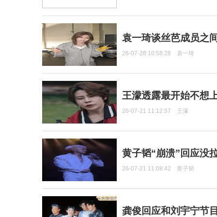
袁一琦谈丝芭成员之
26-07-28 10:58:28
袁一琦
王濛透露最开始不想上
26-07-21 11:12:57
王濛
黄子韬“崩溃”回应没
26-07-21 11:08:42
黄子韬
龚俊回应和刘宇宁节