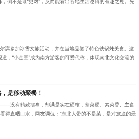
，倒不是谁“更对”，反而能看出各地生活逻辑的有趣之处。先
前往哈尔滨参加冰雪文旅活动，并在当地品尝了特色铁锅炖美食。这
道，“小金豆”成为南方游客的可爱代称，体现南北文化交流的
路，是移动聚餐！
说——没有精致摆盘，却满是实在硬核，荤菜硬、素菜香、主食
客看得直咽口水，网友调侃：“东北人带的不是菜，是对旅途的最