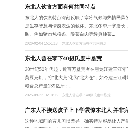
东北人饮食方面有何共同特点
东北人的饮食特点深刻反映了寒冷气候与热情民风的
是生存智慧与情感表达的载体。东北冬季严寒漫长
肪。例如猪肉炖粉条、酸菜白肉等经典炖菜...
2026-02-04 15:51:13
东北人饮食方面有何共同特点
东北人曾在零下40摄氏度中垦荒
20世纪50年代起，近百万垦荒者在黑龙江建三江
黄豆充饥，将“北大荒”化为“北大仓”；如今建三江耕地
粮食总产量139亿斤；...
2025-09-22 16:18:05
东北人曾在零下40摄氏度中垦荒
广东人不接送孩子上下学震惊东北人 并非
这种地域间的育儿习惯差异，确实特别容易让人产生