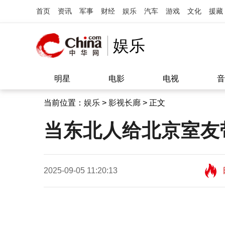
首页
资讯
军事
财经
娱乐
汽车
游戏
文化
援藏
娱乐
明星
电影
电视
音
当前位置：
娱乐
>
影视长廊
> 正文
当东北人给北京室友
2025-09-05 11:20:13