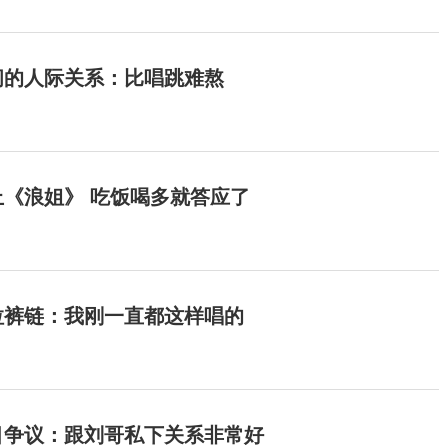
间的人际关系：比唱跳难熬
《浪姐》 吃饭喝多就答应了
拉裤链：我刚一直都这样唱的
目争议：跟刘哥私下关系非常好