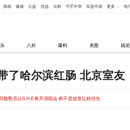
插画
健康
公益
优选
法制
守艺中华
应急中国
更多
地
乐
八卦
爆料
美图
搞笑
带了哈尔滨红肠 北京室友
田馥甄否认S.H.E将开演唱会 称不是故意让粉丝失
望
田馥甄否认S.H.E将开演唱会 称不是故意让粉丝失
11:08
望
11:08