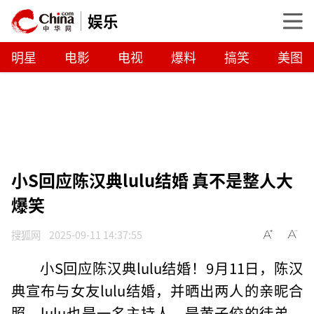
娱乐
明星
电影
电视
爆料
搞笑
美图
小S回应陈汉典lulu结婚 真不是整人大
爆笑
搜狐网
2025-09-11 14:37:55
小S回应陈汉典lulu结婚！9月11日，陈汉
典宣布与女友lulu结婚，并晒出两人的亲昵合
照。lulu也是一名主持人，是黄子佼的徒弟。