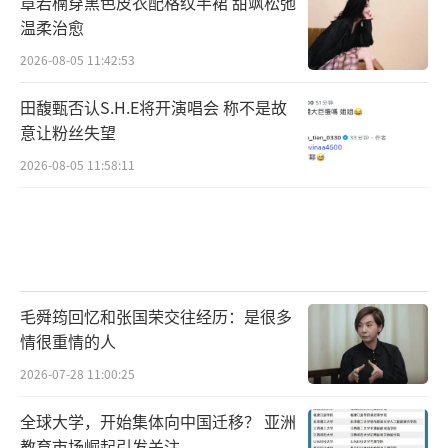
章若楠穿黑色皮衣配格纹半裙 甜飒松弛
温柔治愈
2026-08-05 11:42:53
田馥甄否认S.H.E将开演唱会 称不是故
意让粉丝失望
2026-08-05 11:58:11
毛舜筠回忆和张国荣交往经历：是很多
情很重情的人
2026-07-28 11:00:25
全球大学，开始集体向中国迁移？ 亚洲
教育市场崛起引发关注