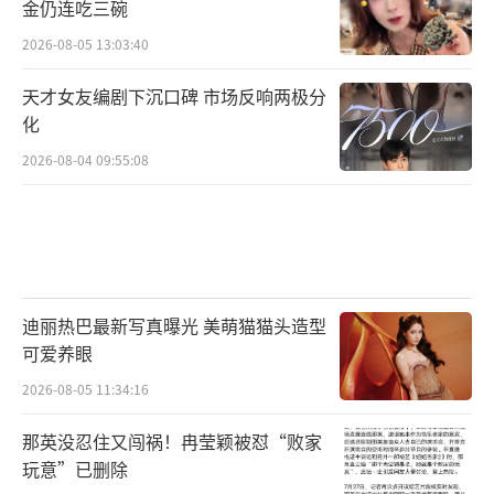
金仍连吃三碗
2026-08-05 13:03:40
天才女友编剧下沉口碑 市场反响两极分
化
2026-08-04 09:55:08
迪丽热巴最新写真曝光 美萌猫猫头造型
可爱养眼
2026-08-05 11:34:16
那英没忍住又闯祸！冉莹颖被怼“败家
玩意”已删除