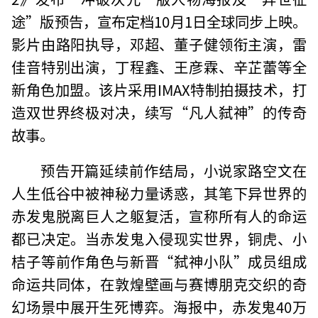
途”版预告，宣布定档10月1日全球同步上映。
影片由路阳执导，邓超、董子健领衔主演，雷
佳音特别出演，丁程鑫、王彦霖、辛芷蕾等全
新角色加盟。该片采用IMAX特制拍摄技术，打
造双世界终极对决，续写“凡人弑神”的传奇
故事。
预告开篇延续前作结局，小说家路空文在
人生低谷中被神秘力量诱惑，其笔下异世界的
赤发鬼脱离巨人之躯复活，宣称所有人的命运
都已决定。当赤发鬼入侵现实世界，铜虎、小
桔子等前作角色与新晋“弑神小队”成员组成
命运共同体，在敦煌壁画与赛博朋克交织的奇
幻场景中展开生死博弈。海报中，赤发鬼40万