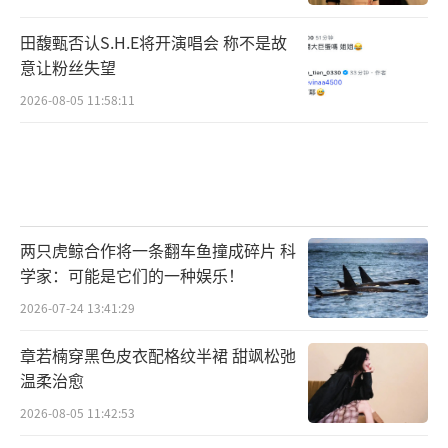
田馥甄否认S.H.E将开演唱会 称不是故
意让粉丝失望
2026-08-05 11:58:11
两只虎鲸合作将一条翻车鱼撞成碎片 科
学家：可能是它们的一种娱乐！
2026-07-24 13:41:29
章若楠穿黑色皮衣配格纹半裙 甜飒松弛
温柔治愈
2026-08-05 11:42:53