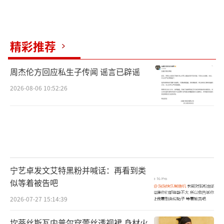
精彩推荐
周杰伦方回应私生子传闻 谣言已辟谣
2026-08-06 10:52:26
宁艺卓发文艾特黑粉并喊话：再看到类
似等着被告吧
2026-07-27 15:14:39
坎蒂丝斯瓦内普尔穿蕾丝透视裙 身材火