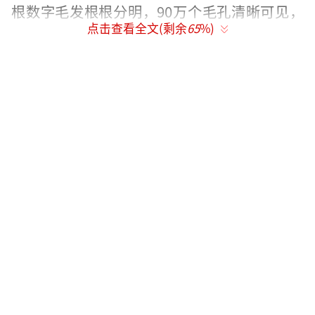
根数字毛发根根分明，90万个毛孔清晰可见，
点击查看全文(剩余
65
%)
与路空文利剑破风的姿态形成强烈视觉对冲。
特邀艺术家张渔以水墨写意与敦煌重彩技法，
将东方美学张力凝于笔端。
影片采用IMAX专属拍摄技术，部分场景以
全画幅呈现，观众可通过银幕穿越“时空之
门”，感受雨夜重庆霓虹与异世界经幡飘舞的
超现实碰撞。特效团队耗时三年打造赤发鬼复
活场景，每一束毛发在光影下的颤动均通过手
工手绘3872组分镜稿实现。竹条火龙、孔雀战
车等奇幻元素将《山海经》异兽与机械装置巧
妙融合，构建出独属东方的“新神话主义”美
学体系。定档消息发布24小时内，影片“想