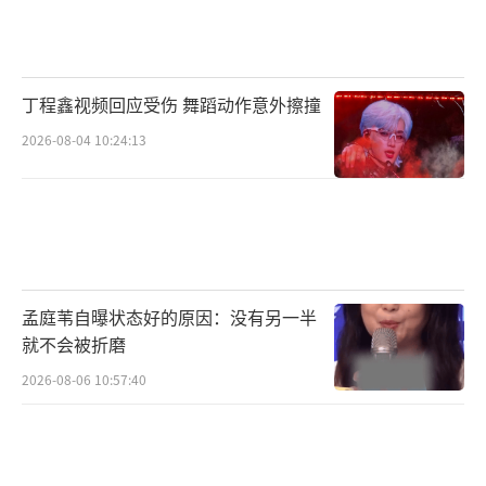
背叛”。
这场耗时三年打磨的奇幻冒险，将于国庆
丁程鑫视频回应受伤 舞蹈动作意外擦撞
档以IMAX银幕上炸裂的敦煌星云、雷佳音撕裂
式的双角色演绎，以及邓超眼中神性褪去时那
2026-08-04 10:24:13
滴泪，重新定义国产奇幻电影的思想高度与技
术魄力。正如预告中赤发鬼的嘶吼：“命运的
笔握在谁手中？”——10月1日，答案即将揭
晓。
（责任编辑：0882）
孟庭苇自曝状态好的原因：没有另一半
就不会被折磨
2026-08-06 10:57:40