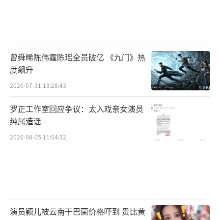
曾舜晞陈伟霆陈瑶全员破亿 《九门》热
度飙升
2026-07-31 13:28:43
罗正工作室回应争议：太入戏亲女演员
纯属造谣
2026-08-05 11:54:32
演员颖儿被云南干巴菌价格吓到 贵比黄