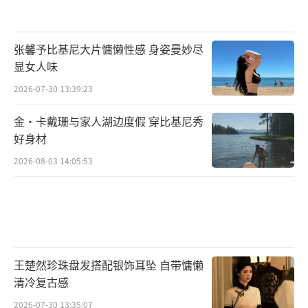
张馨予比基尼大片慵懒性感 身姿曼妙尽
显女人味
2026-07-30 13:39:23
金·卡戴珊与家人湖边度假 穿比基尼秀
好身材
2026-08-03 14:05:53
王楚然珍珠盘发搭配银饰耳坠 自带慵懒
清冷复古感
2026-07-30 13:35:07