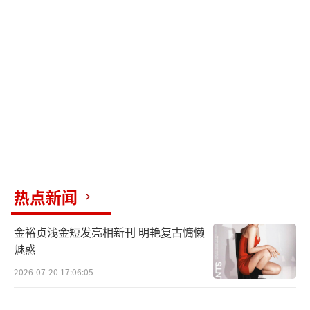
看”人数激增52万，创近三年国庆档最快热度
增长纪录。
相较于前作，续作将“凡人对抗命运”的
主题推向更深层次。路空文在创作诱惑与信念
坚守间的内心挣扎，赤发鬼从神性统治者到人
性觉醒的堕落轨迹，成为探讨权力异化与存在
主义的关键线索。导演路阳透露，影片通过多
线时空嵌套结构，以冷峻悬疑风格呈现现实
线，以史诗战场铺陈异世界线，双线通过“小
热点新闻
说手稿崩解”的视觉符号交织，试图在IMAX银
金裕贞浅金短发亮相新刊 明艳复古慵懒
幕上构建“用虚构书写真实”的哲学命题。监
魅惑
制王红卫表示，续作旨在拓展“小说家宇
2026-07-20 17:06:05
宙”，通过双世界危机揭示“当人类创造的神
明反噬造物主，反抗是否意味着对自身信仰的