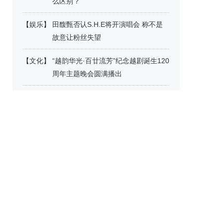
么区别？
【
娱乐
】
田馥甄否认S.H.E将开演唱会 称不是
故意让粉丝失望
【
文化
】
“越韵华光·百廿流芳”纪念越剧诞生120
周年主题晚会圆满播出