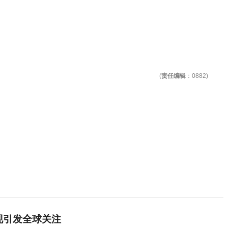
(
责任编辑
：0882)
重现引发全球关注