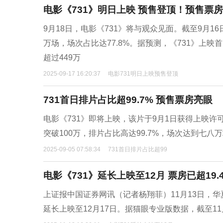
电影《731》明日上映 预售登顶！预售票
9月18日，电影《731》将与观众见面。截至9月1
万场，场次占比达77.8%。据预测，《731》上映
超过449万
2025-09-17 16:20:37
电影731明日上映预售登顶
731首日排片占比超99.7% 预售票房亮眼
电影《731》即将上映，该片于9月1日获得上映许
突破100万，排片占比高达99.7%，场次达到七
2025-09-05 07:58:34
731首日排片占比超99
电影《731》延长上映至12月 票房已超19.
上证报中国证券网讯（记者杨翔菲）11月13日，
延长上映至12月17日。据猫眼专业版数据，截至11月