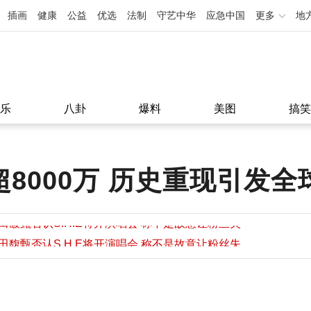
插画
健康
公益
优选
法制
守艺中华
应急中国
更多
地
乐
八卦
爆料
美图
搞笑
超8000万 历史重现引发全
田馥甄否认S.H.E将开演唱会 称不是故意让粉丝失
望
田馥甄否认S.H.E将开演唱会 称不是故意让粉丝失
11:08
望
11:08