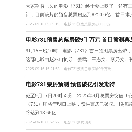
大家期盼已久的电影《731》终于要上映了，还有
计，目前该片的预售总票房达到8254.6亿，首日排片
2025-09-16 09:39:19
电影731预售总票房超8000万
电影731预售总票房破9千万元 首日预测票房
9月15日晚10时，电影《731》首日预测票房出炉
这部电影由赵林山执导，姜武、王志文、李乃文、孙
2025-09-16 15:21:53
电影731预售总票房破9千万元
电影731票房预测 预售破亿引发期待
截至9月17日20时53分，2025年9月总票房突破
《731》即将于明日上映，预售票房已破亿。根据最
将达到13.66亿
2025-09-18 08:24:22
电影731票房预测