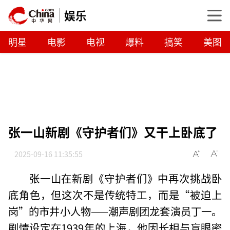
娱乐
明星
电影
电视
爆料
搞笑
美图
张一山新剧《守护者们》又干上卧底了
2025-09-16 11:35:55
张一山在新剧《守护者们》中再次挑战卧
底角色，但这次不是传统特工，而是“被迫上
岗”的市井小人物——潮声剧团龙套演员丁一。
剧情设定在1939年的上海，他因长相与盲眼密