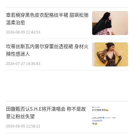
章若楠穿黑色皮衣配格纹半裙 甜飒松弛
温柔治愈
2026-08-05 11:42:53
坎蒂丝斯瓦内普尔穿蕾丝透视裙 身材火
辣性感迷人
2026-07-27 14:36:43
田馥甄否认S.H.E将开演唱会 称不是故
意让粉丝失望
2026-08-05 11:58:11