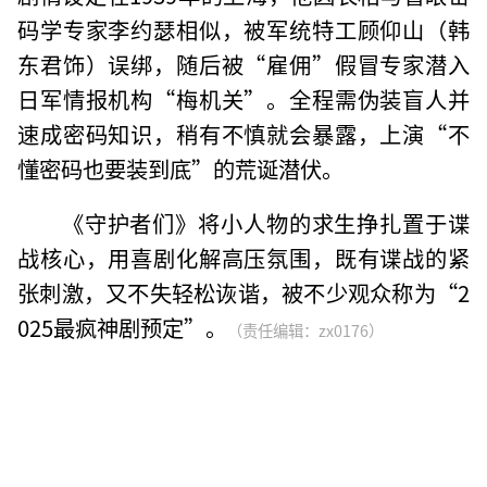
码学专家李约瑟相似，被军统特工顾仰山（韩
东君饰）误绑，随后被“雇佣”假冒专家潜入
日军情报机构“梅机关”。全程需伪装盲人并
速成密码知识，稍有不慎就会暴露，上演“不
懂密码也要装到底”的荒诞潜伏。
《守护者们》将小人物的求生挣扎置于谍
战核心，用喜剧化解高压氛围，既有谍战的紧
张刺激，又不失轻松诙谐，被不少观众称为“2
025最疯神剧预定”。
（责任编辑：zx0176）