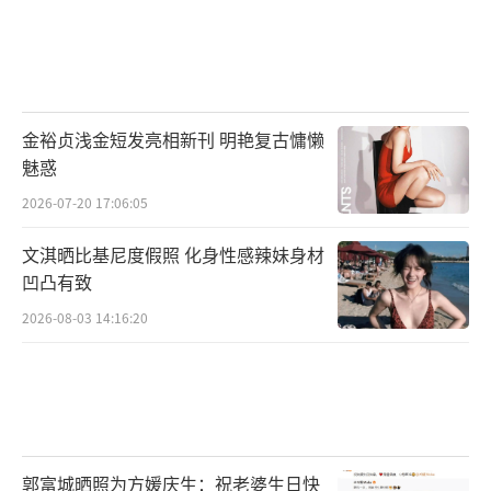
金裕贞浅金短发亮相新刊 明艳复古慵懒
魅惑
2026-07-20 17:06:05
文淇晒比基尼度假照 化身性感辣妹身材
凹凸有致
2026-08-03 14:16:20
郭富城晒照为方媛庆生：祝老婆生日快