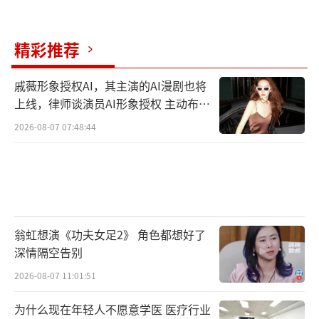
精彩推荐
戚薇形象授权AI，其主演的AI漫剧也将
上线，律师谈演员AI形象授权 主动布局
数字资产
2026-08-07 07:48:44
翁虹想演《功夫女足2》 角色都想好了
深情隔空告别
2026-08-07 11:01:51
为什么现在年轻人不愿意学医 医疗行业