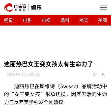
娱乐
明星
电影
电视
爆料
搞笑
美图
迪丽热巴女王变女孩太有生命力了
2025-09-17 14:01:25
迪丽热巴在斯维诗（Swisse）品牌活动中
的“女王变女孩”形象切换，因其鲜活的生命
力与反差美学引发全网热议。