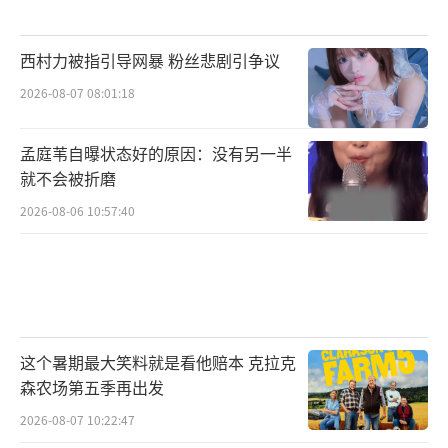
西村力被指引导网暴 粉丝悲剧引争议
2026-08-07 08:01:18
孟庭苇自曝状态好的原因：没有另一半
就不会被折磨
2026-08-06 10:57:40
这个暑期最大笑料就是看他赔本 克拉克
森农场第五季再出发
2026-08-07 10:22:47