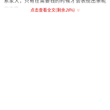
系家人，只有在需要钱的时候才会表现出亲昵
的态度。
点击查看全文(剩余
26
%)
2015年，向佑因与出租车司机发生冲突，
不仅动手殴打对方，还口出狂言“你知不知道
我爸爸是谁”，最终因相关罪名被判入狱6个
月。除了法律纠纷，向佑的创业之路也屡遭挫
折。向太曾为他铺设多条出路，但这些项目最
终都以亏损告终。
（责任编辑：zhangxiaohua）