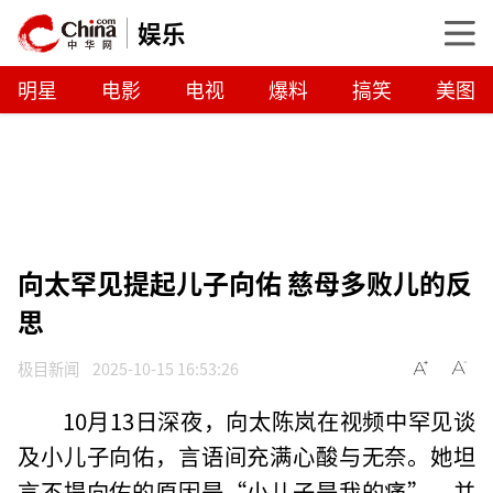
娱乐
明星
电影
电视
爆料
搞笑
美图
向太罕见提起儿子向佑 慈母多败儿的反
思
极目新闻
2025-10-15 16:53:26
10月13日深夜，向太陈岚在视频中罕见谈
及小儿子向佑，言语间充满心酸与无奈。她坦
言不提向佑的原因是“小儿子是我的痛”，并