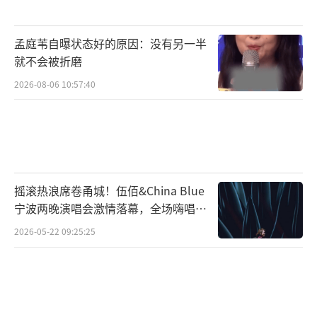
醒的心。穆祉丞的故事才刚刚开始，而我们更
期待看到的是五年、十年后，他依然能在行业
孟庭苇自曝状态好的原因：没有另一半
中闪耀光芒。穆祉丞 星辰大海 天才少年的烦
就不会被折磨
恼！
（责任编辑：0882）
2026-08-06 10:57:40
摇滚热浪席卷甬城！伍佰&China Blue
宁波两晚演唱会激情落幕，全场嗨唱氛
围炸裂
2026-05-22 09:25:25