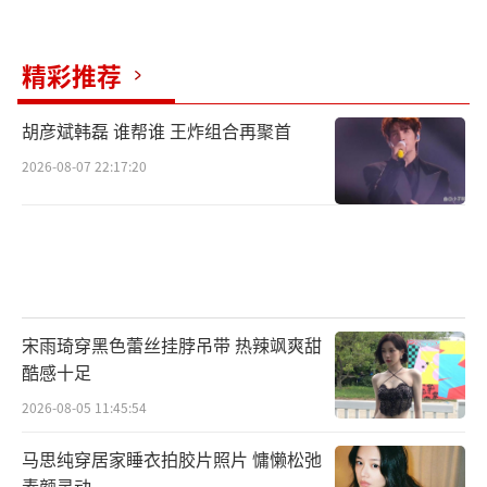
精彩推荐
胡彦斌韩磊 谁帮谁 王炸组合再聚首
2026-08-07 22:17:20
宋雨琦穿黑色蕾丝挂脖吊带 热辣飒爽甜
酷感十足
2026-08-05 11:45:54
马思纯穿居家睡衣拍胶片照片 慵懒松弛
素颜灵动