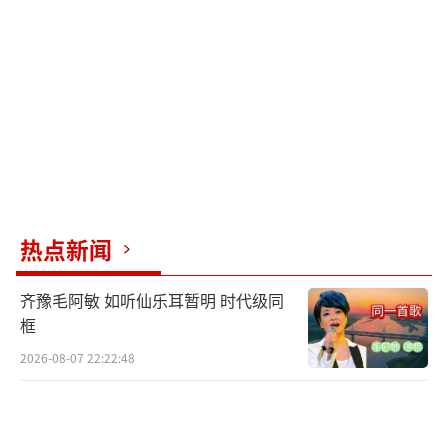
公式：每年至少投入三分之一时间进行系统训
练；建立绘画、写作等非演艺技能作为风险对
冲；将粉丝互动频次控制在每月直播不超过两
次的阈值内。这些都是少年偶像可以借鉴的生
存智慧。星辰大海计划38位往届学员共获得38
次三大奖提名的数据摆在眼前，这不仅是个人
的荣耀，更是行业对新生代的期许。穆祉丞要
书写的不仅是个人命运的转折，更是Z世代艺人
热点新闻
重新定义职业寿命的可能性。
齐豫毛阿敏 如听仙乐耳暂明 时代级同
在这个人人都想一夜成名的时代，少年偶
框
像们更需要明白：演艺事业不是短跑，而是一
2026-08-07 22:22:48
场马拉松。当聚光灯熄灭后，真正能支撑他们
走远的，不仅是天赋与机遇，更是那颗始终清