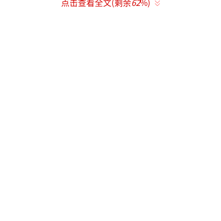
点击查看全文(剩余
62
%)
是这种“高起点”与“长续航”之间的矛盾。
穆祉丞的日常像一台精密运转的机器——上
午是“学业黄金4小时”的必修课，下午则是
《初次尝到寂寞》的表演训练。这种高压状态
让人联想到德国锂电池的“安全保险丝”设
计，必须在能量输出与系统保护间寻找平衡
点。偶像转型演员群体面临“角色定型”风险
的概率比科班出身者高出47%，这是过早曝光
需要支付的隐性成本。王俊凯在《断桥》拍摄
后选择回归校园的决策，或许能为穆祉丞提供
启示——当月考成绩触及预警线时，是否也该设
立类似仰望汽车AEB系统的两段式刹停机制？
关晓彤、易烊千玺等成功案例揭示了一个