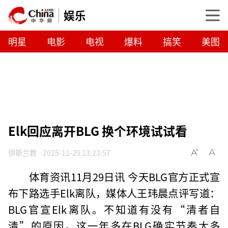
娱乐
明星
电影
电视
爆料
搞笑
美图
Elk回应离开BLG 换个环境试试看
伊斯兰教
2025-11-29 13:23:57
体育资讯11月29日讯 今天BLG官方正式宣
布下路选手Elk离队，媒体人王玮晨点评写道：
BLG官宣Elk离队。不知道有没有“清者自
清”的原因。这一年多在BLG确实节奏太多