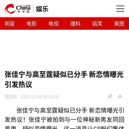
娱乐
明星
电影
电视
爆料
搞笑
美图
张佳宁与高至霆疑似已分手 新恋情曝光
引发热议
搜狐网
2025-12-04 08:18:18
张佳宁与高至霆疑似已分手 新恋情曝光引
发热议！张佳宁被拍到与一位神秘新男友同回
爱巢，疑似恋情曝光。这一消息让CP粉们集体