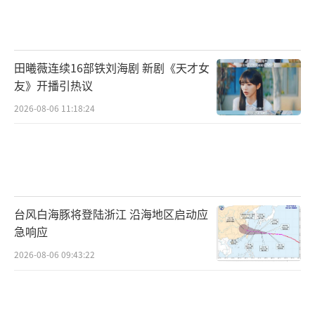
求自己的幸福。只是这波“无缝衔接”的操
作，确实让不少CP粉直呼磕不动了。接下来就
看张佳宁和这位神秘男友会不会有后续发展，
田曦薇连续16部铁刘海剧 新剧《天才女
或者会不会有官方回应了。
友》开播引热议
2026-08-06 11:18:24
（责任编辑：0882）
台风白海豚将登陆浙江 沿海地区启动应
急响应
2026-08-06 09:43:22