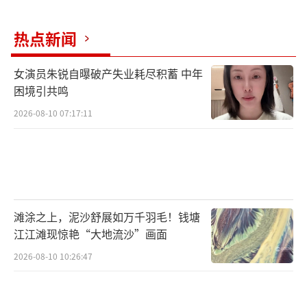
的细腻和深度的深刻挖掘而广受赞誉，塑造了
热点新闻
一批令人印象深刻的人物形象。
女演员朱锐自曝破产失业耗尽积蓄 中年
困境引共鸣
2026-08-10 07:17:11
滩涂之上，泥沙舒展如万千羽毛！钱塘
江江滩现惊艳“大地流沙”画面
2026-08-10 10:26:47
改编后的故事，将舞台搬到了90年代的中