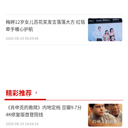
国台湾，一名擅长侦办凶杀刑案的检察官郭晓
其（吴慷仁饰）面对当时一起连环诱拐杀人
梅婷12岁女儿百花奖发言落落大方 红毯
案。凶手奇特的犯案手法与疯狂行径让各大电
牵手暖心护航
视媒体争相报道，随着偷拍、炒话题、抢收视
2026-08-10 09:29:46
率愈演愈烈，凶手也利用媒体乱象开始操弄人
心、挑衅司法。面对真凶的一系列倒行逆施，
郭晓其决心不惜赌上人生也要将其绳之以法。
（责任编辑：郭一楠 CK001）
精彩推荐
《肖申克的救赎》内地定档 豆瓣9.7分
4K修复版首登院线
2026-08-10 14:04:14