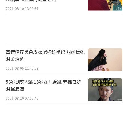
2026-08-10 13:33:57
章若楠穿黑色皮衣配格纹半裙 甜飒松弛
温柔治愈
2026-08-05 11:42:53
56岁刘奕君跟13岁女儿合跳 笨拙舞步
温馨满满
2026-08-10 07:59:45