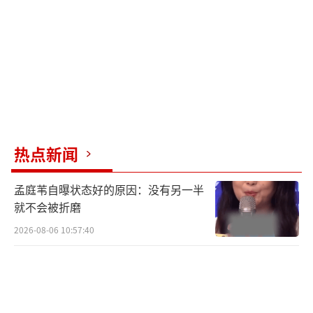
踩出底线的事情越来越多，生活的平静被屡屡
打破，与其忍气吞声，不如转身迎战，灿烂回
击！秦岚在社交媒体发文称，“是芳心柔肠的
绯色玫瑰，也是杀伐果决的职场御姐。我，用
实锤面对虚假谎言。”不得不说让人愈发期待
苏菲的事业感情线了。
热点新闻
孟庭苇自曝状态好的原因：没有另一半
就不会被折磨
2026-08-06 10:57:40