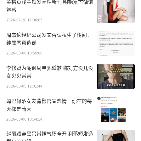
金裕贞浅金短发亮相新刊 明艳复古慵懒
仅出色诠释了许多剧情高光时刻，并向更多的
魅惑
女性传达，勇敢成为自己，不被设限的可能
2026-07-20 17:06:05
性。
周杰伦经纪公司发文否认私生子传闻：
纯属恶意造谣
2026-08-06 10:55:00
李修贤为嘲讽周星驰道歉 称对方没儿没
女鬼鬼祟祟
2026-08-05 12:01:44
姆巴佩晒女友背影官宣恋情：你在的每
天都是晴天
2026-08-06 10:54:14
赵丽颖穿黑吊带裙气场全开 利落短发造