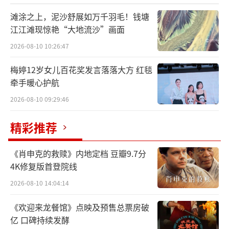
滩涂之上，泥沙舒展如万千羽毛！钱塘
江江滩现惊艳“大地流沙”画面
2026-08-10 10:26:47
梅婷12岁女儿百花奖发言落落大方 红毯
牵手暖心护航
2026-08-10 09:29:46
精彩推荐
《肖申克的救赎》内地定档 豆瓣9.7分
游学团玩转古代潮玩，争夺最佳魏晋名士
4K修复版首登院线
称号
2026-08-10 14:04:14
在蕺山书院学习吟诗技巧时，将古代诗歌
《欢迎来龙餐馆》点映及预售总票房破
与现代歌曲相结合，根据诗词给到的意境，猜
亿 口碑持续发酵