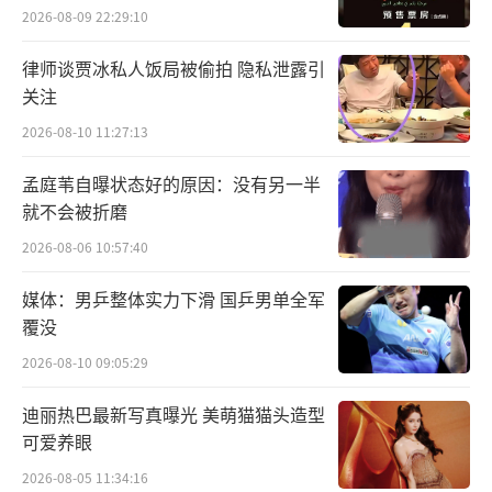
出和它氛围相同的现代歌曲，玩转古今连连
2026-08-09 22:29:10
看，体会诗与歌之间的情感、韵味。
律师谈贾冰私人饭局被偷拍 隐私泄露引
关注
猜歌环节，在各大热门综艺中素有“中华
2026-08-10 11:27:13
小曲库”之称的杨迪，意外遭遇滑铁卢，将
《青春纪念册》说成了《青春修炼手册》，成
孟庭苇自曝状态好的原因：没有另一半
为节目笑点小高潮，使得外围网友围绕“杨迪
就不会被折磨
猜歌滑铁卢、小曲库地位不保”等展开讨论。
2026-08-06 10:57:40
题扇桥题字环节，众人也是新意频出，王子异
媒体：男乒整体实力下滑 国乒男单全军
题字“扇凉”一语双关，既指扇子可以纳凉又
覆没
指人“善良”；杨迪也不甘示弱，另辟蹊径给
2026-08-10 09:05:29
自己题扇“帅哥”，并标注箭头指向自己，成
迪丽热巴最新写真曝光 美萌猫猫头造型
功吸引了众人注意。古人游戏弹棋环节，「小
可爱养眼
区弹棋战神」杨迪VS「冷面军师」王子异互放
2026-08-05 11:34:16
狠话，结果却打成平手难分胜负。