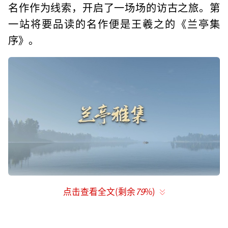
名作作为线索，开启了一场场的访古之旅。第
一站将要品读的名作便是王羲之的《兰亭集
序》。
点击查看全文(剩余
79
%)
首期节目以书圣王羲之的故居“绍兴”作
为游学路的第一站，万卷游学团陈铭、喻恩
泰、杨迪、王子异，和兰亭雅集篇风雅体验官