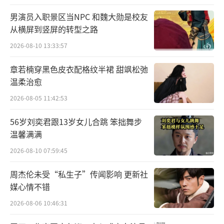
男演员入职景区当NPC 和魏大勋是校友
从横屏到竖屏的转型之路
2026-08-10 13:33:57
章若楠穿黑色皮衣配格纹半裙 甜飒松弛
温柔治愈
2026-08-05 11:42:53
56岁刘奕君跟13岁女儿合跳 笨拙舞步
温馨满满
2026-08-10 07:59:45
周杰伦未受“私生子”传闻影响 更新社
媒心情不错
2026-08-06 10:46:31