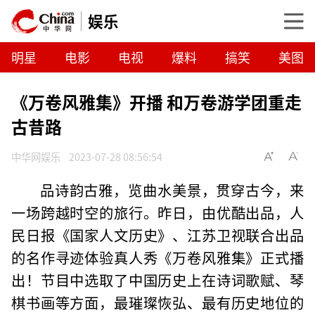
娱乐
明星
电影
电视
爆料
搞笑
美图
《万卷风雅集》开播 和万卷游学团重走
古昔路
中华网娱乐
2023-07-28 08:56:54
品诗韵古雅，览曲水美景，贯穿古今，来
一场跨越时空的旅行。昨日，由优酷出品，人
民日报《国家人文历史》、江苏卫视联合出品
的名作寻迹体验真人秀《万卷风雅集》正式播
出！节目中选取了中国历史上在诗词歌赋、琴
棋书画等方面，最璀璨恢弘、最有历史地位的