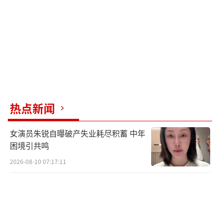
高燃团战，打造热血群像图谱
以任如意和宁远舟为首的“关山小队”，
热点新闻
因不同的原因组成一个队伍，开启了前路未知
的公路冒险之旅。自播出后，剧中的打戏备受
女演员朱锐自曝破产失业耗尽积蓄 中年
困境引共鸣
好评，尤其是“天星峡之战”高燃的团队混
战，被网友盛赞“《一念关山》第八集封
2026-08-10 07:17:11
神”。这场戏不仅仅有流畅利落的动作场面，
还在展示武器与身法的同时，将每个人的个性
特点展现的淋漓尽致：任如意在单剑和双刀之