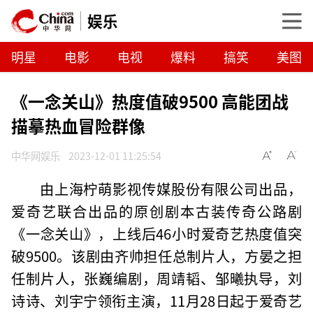
娱乐
明星
电影
电视
爆料
搞笑
美图
《一念关山》热度值破9500 高能团战
描摹热血冒险群像
中华网娱乐
2023-12-01 11:25:54
由上海柠萌影视传媒股份有限公司出品，
爱奇艺联合出品的原创剧本古装传奇公路剧
《一念关山》，上线后46小时爱奇艺热度值突
破9500。该剧由齐帅担任总制片人，方晏之担
任制片人，张巍编剧，周靖韬、邹曦执导，刘
诗诗、刘宇宁领衔主演，11月28日起于爱奇艺