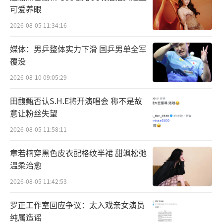
远舟、杨盈等人在旅途中逐渐加深的相互了
可爱养眼
解。其身上柔软、单纯甚至偶尔不自知的“憨
2026-08-05 11:34:16
直”也慢慢显现出来。而宁远舟对如意的感
媒体：男乒整体实力下滑 国乒男单全军
觉，从一开始高喊“强抢民男”全身上下写满
覆没
了拒绝，到后来不由自主地追随她每一个眼
2026-08-10 09:05:29
神、动作，这些细节都在故事推进中被仔细刻
画。公主杨盈，一个从小长在皇宫不知天下事
田馥甄否认S.H.E将开演唱会 称不是故
的天真少女，在旅途一次次亲眼目睹身边的人
意让粉丝失望
为了保护自己而身陷险境，也逐渐明白自己肩
2026-08-05 11:58:11
上的使命。
章若楠穿黑色皮衣配格纹半裙 甜飒松弛
温柔治愈
2026-08-05 11:42:53
罗正工作室回应争议：太入戏亲女演员
纯属造谣