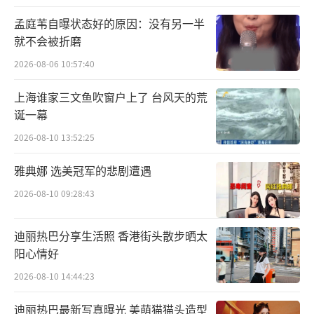
戏让不少观众大呼过瘾，所谓“关山小队”也
让人有了更加具象化的感受，团魂不言而喻。
孟庭苇自曝状态好的原因：没有另一半
就不会被折磨
穿梭于山岳沙丘、黄土弥漫间的实景拍摄，也
2026-08-06 10:57:40
让观众更加身临其境地感受到战斗的紧张与激
情，据主演在直播中透露，“天星峡之战”这
上海谁家三文鱼吹窗户上了 台风天的荒
场戏，剧组远赴敦煌，耗时半个月，拍摄了八
诞一幕
百余个镜头才完成。戏内热血团魂，戏外精益
2026-08-10 13:52:25
求精，《一念关山》以热血高燃的公路冒险群
雅典娜 选美冠军的悲剧遭遇
像，成功俘获了观众。
2026-08-10 09:28:43
书写危机，深入群像关系打磨
迪丽热巴分享生活照 香港街头散步晒太
随着剧情的深入，剧中角色身上的多面与
阳心情好
成长性也体现出来，群像塑造更进一步展开。
2026-08-10 14:44:23
任如意表面上杀伐果断、冷血无情，随着与宁
迪丽热巴最新写真曝光 美萌猫猫头造型