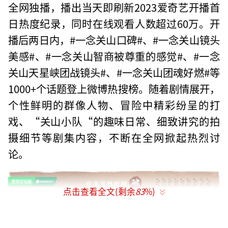
全网独播，播出当天即刷新2023爱奇艺开播首
日热度纪录，同时在线观看人数超过60万。开
播后两日内，#一念关山口碑#、#一念关山镜头
美感#、#一念关山智商被尊重的感觉#、#一念
关山天星峡团战镜头#、#一念关山团魂好燃#等
1000+个话题登上微博热搜榜。随着剧情展开，
个性鲜明的群像人物、冒险中精彩纷呈的打
戏、“关山小队“的趣味日常、细致讲究的拍
摄细节等剧集内容，不断在全网掀起热烈讨
论。
点击查看全文(剩余
83
%)