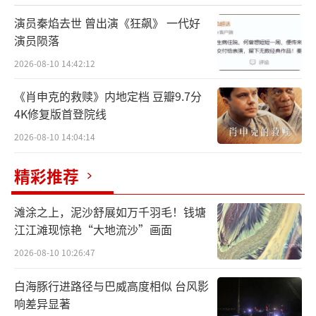
间切换自如，深入敌军作战；宁远舟抽出轮回
演员秦焰去世 曾出演《狂飙》 一代好
刀，时刻关注着每个人的动向；于十三带着机
演员陨落
关弩姗姗来迟，打架时依旧风流不羁；元禄不
2026-08-10 14:42:12
断从机关匣中拿出精巧武器，边打边说顺口
《肖申克的救赎》内地定档 豆瓣9.7分
溜；钱昭挥舞昆吾刀，乱军中从容不迫；孙朗
4K修复版首登院线
一手持刀一手举盾，为队友提供后方保护……
2026-08-10 14:04:14
公主杨盈面对敌人来袭也拿出短刀帮助受困的
侍卫，连一贯给人迂腐刻板印象的文官杜长
精彩推荐
史，也在危急之时举起弓箭，接连射中两人。
滩涂之上，泥沙舒展如万千羽毛！钱塘
江江滩现惊艳“大地流沙”画面
2026-08-10 10:26:47
白海豚行进路径与巴威高度相似 台风影
响差异显著