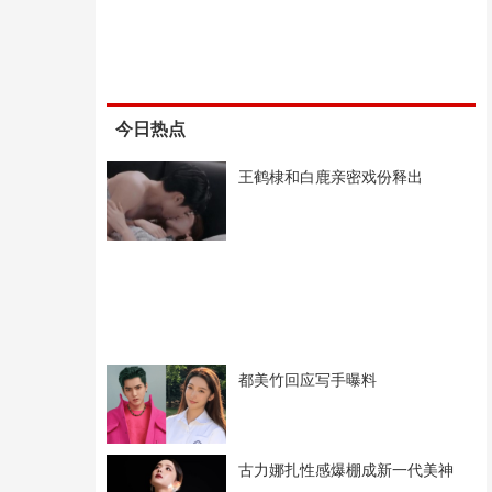
今日热点
王鹤棣和白鹿亲密戏份释出
都美竹回应写手曝料
古力娜扎性感爆棚成新一代美神