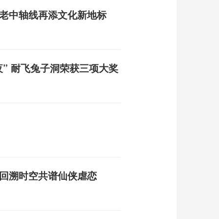
古老中轴线再添文化新地标
夜” 耐飞兔子洞荣获三项大奖
欣回溯时空共谱仙侠虐恋