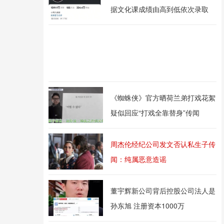
据文化课成绩由高到低依次录取
《蜘蛛侠》官方晒荷兰弟打戏花絮
疑似回应“打戏全靠替身”传闻
周杰伦经纪公司发文否认私生子传
闻：纯属恶意造谣
董宇辉新公司背后控股公司法人是
孙东旭 注册资本1000万