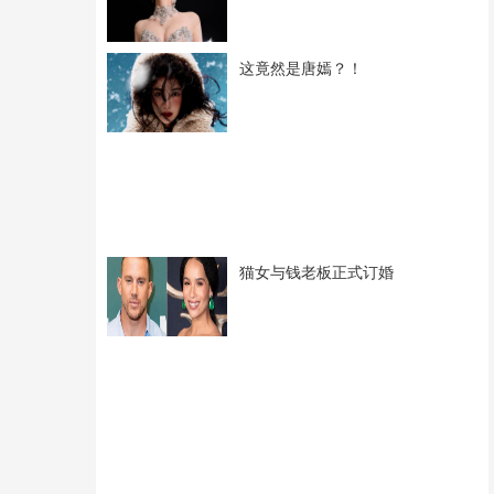
这竟然是唐嫣？！
猫女与钱老板正式订婚