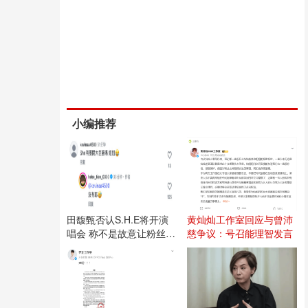
小编推荐
田馥甄否认S.H.E将开演
黄灿灿工作室回应与曾沛
唱会 称不是故意让粉丝失
慈争议：号召能理智发言
望