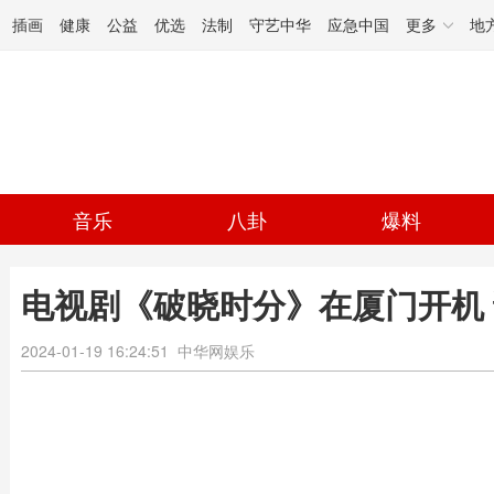
插画
健康
公益
优选
法制
守艺中华
应急中国
更多
地
音乐
八卦
爆料
电视剧《破晓时分》在厦门开机
2024-01-19 16:24:51
中华网娱乐