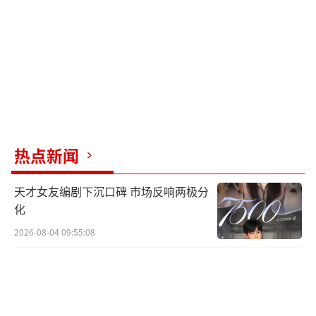
热点新闻
天才女友编剧下沉口碑 市场反响两极分
化
2026-08-04 09:55:08