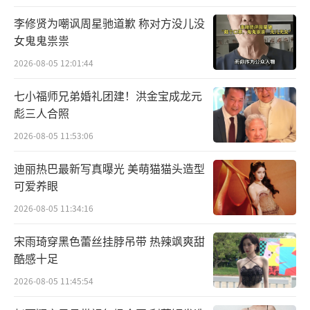
葬场”“宋茜陈星旭 唇欲吻”“宋茜陈星旭 东
李修贤为嘲讽周星驰道歉 称对方没儿没
北的翻译官”等角色向、情感向的话题更是从
女鬼鬼祟祟
观众的逗趣玩梗中尽显对剧中人物和演员的喜
2026-08-05 12:01:44
爱，以及对“西肖颜开”cp的强势围观。
七小福师兄弟婚礼团建！洪金宝成龙元
彪三人合照
2026-08-05 11:53:06
迪丽热巴最新写真曝光 美萌猫猫头造型
可爱养眼
2026-08-05 11:34:16
宋雨琦穿黑色蕾丝挂脖吊带 热辣飒爽甜
酷感十足
2026-08-05 11:45:54