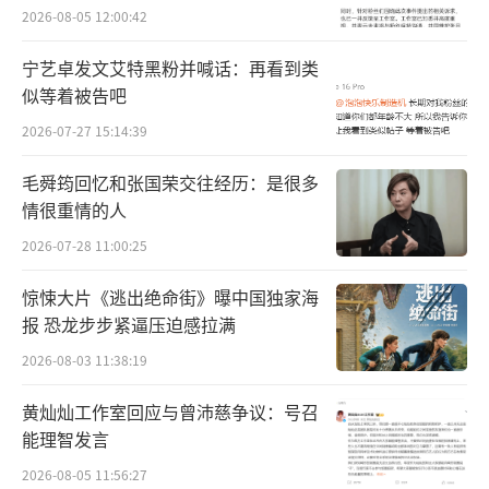
2026-08-05 12:00:42
内电视剧榜、芒果TV热议榜。在网络热度方
面，猫眼热度首播即突破9700，荣登猫眼芒果
宁艺卓发文艾特黑粉并喊话：再看到类
似等着被告吧
TV热度榜TOP1、猫眼全球收视率卫视收视率T
OP1、灯塔剧集芒果热度Top1、艾漫在播剧芒
2026-07-27 15:14:39
果热度榜TOP1、骨朵热度网络剧指数排行榜T
毛舜筠回忆和张国荣交往经历：是很多
OP1。此外，高能剧情在各平台引发热议，主
情很重情的人
话题“我们的翻译官”阅读量超24.8亿，全网
2026-07-28 11:00:25
热搜810余条，微博热搜480余条；抖音总播放
惊悚大片《逃出绝命街》曝中国独家海
量超62亿，主话题“我们的翻译官”播放量超3
报 恐龙步步紧逼压迫感拉满
7.8亿次。在众多热议话题中，“林西把极品亲
2026-08-03 11:38:19
戚怼到破防”“翻译官 前任成了我的甲
方”“我们的翻译官 社死版相亲”等热议话题
黄灿灿工作室回应与曾沛慈争议：号召
能理智发言
的背后，是观众对剧情发展的热切讨论，
2026-08-05 11:56:27
而“宋茜 顶级alpha”“陈星旭理解的追妻火