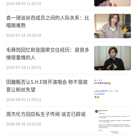
2026-08-05 11:42:53
写下浓墨重彩的奋斗轨迹。为此，节目将以花
为喻，为每一个短片、每组女性人物搭配相应
袁一琦谈丝芭成员之间的人际关系：比
的花与花语，并且通过智能AI算法创作花的绘
唱跳难熬
画，巧妙地将文化、科技与艺术结合起来。
2026-07-28 10:58:28
毛舜筠回忆和张国荣交往经历：是很多
情很重情的人
2026-07-28 11:00:25
田馥甄否认S.H.E将开演唱会 称不是故
意让粉丝失望
2026-08-05 11:58:11
周杰伦方回应私生子传闻 谣言已辟谣
2026-08-06 10:52:26
95后“粉红兽医”白婳“穿得越粉，下手越