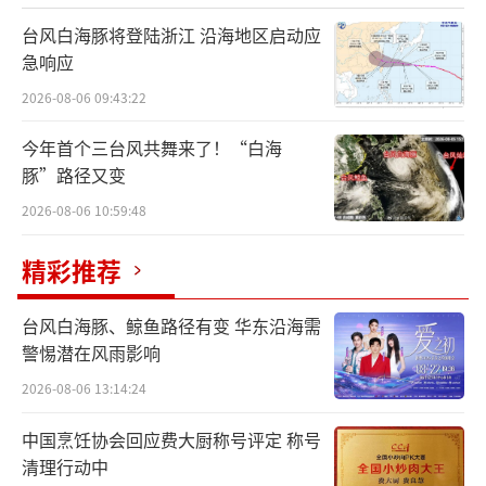
是“聚是一团火，散是满天星”的社会发展中
台风白海豚将登陆浙江 沿海地区启动应
坚力量，是国家建设的中流砥柱，在各个领域
急响应
都作出了不可磨灭的贡献。
2026-08-06 09:43:22
今年首个三台风共舞来了！“白海
豚”路径又变
2026-08-06 10:59:48
精彩推荐
台风白海豚、鲸鱼路径有变 华东沿海需
警惕潜在风雨影响
2026-08-06 13:14:24
返乡创业的姜丽娟迎着新时代绽放自己的鲜活
中国烹饪协会回应费大厨称号评定 称号
人生
清理行动中