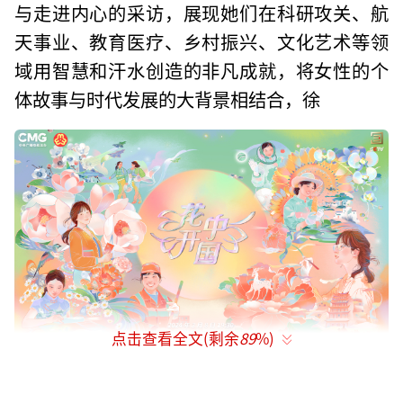
与走进内心的采访，展现她们在科研攻关、航
天事业、教育医疗、乡村振兴、文化艺术等领
域用智慧和汗水创造的非凡成就，将女性的个
体故事与时代发展的大背景相结合，徐
点击查看全文(剩余
89
%)
总台《花开中国》2024“三八”国际妇女节特
别节目即将绽放