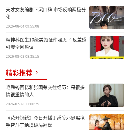
天才女友编剧下沉口碑 市场反响两极分
节目内容大胆创新，展现青年音乐态度
化
《翻滚吧！音浪！》创新性的将目光投向
2026-08-04 09:55:08
在校大学生，打造了首档大学生音乐游学类真
精神科医生10级美颜证件照火了 反差感
人秀，为有梦想、有态度的青年提供了追梦舞
引爆全网热议
台。
2026-08-03 08:35:15
十位来自高校的大学生组成了翻浪家族，
精彩推荐
他们个性迥异，每个人都有个各自不同的音乐
理念，同时说唱、国风、流行等不同的音乐风
毛舜筠回忆和张国荣交往经历：是很多
格也在这里相互碰撞。节目以“游学”为主
情很重情的人
题，将音乐教育和社会实践相结合，激发年轻
2026-07-28 11:00:25
音乐人对音乐多样性的理解以及发展在合作交
《花开锦绣》今日开播丁禹兮邓恩熙携
流中对音乐探索的能力。翻浪家族的成员们在
手智斗于绝境破局翻盘