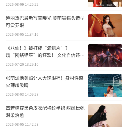
不同的地点体验各种特色文化，并从中汲取创
2026-08-09 14:25:22
作灵感，完成5场主题鲜明的live秀演出，呈现
迪丽热巴最新写真曝光 美萌猫猫头造型
Z世代年轻人的思考与表达，开启音乐采风新模
可爱养眼
式。
2026-08-05 11:34:16
虽然相较专业过硬的歌手们，大学生们在
《八仙！》被打成“满遗片”？一
舞台经验上有所欠缺，音乐技巧也并非完美，
场“网络猎巫”的狂欢！ 文化自信还是
但十位选手都具有一定的音乐素养，这也是
焦虑？
2026-07-20 13:29:10
《翻滚吧！音浪！》的大胆之处，相信大学生
张萌泳池美照让人大饱眼福！身材性感
们自带的活力会感染到所有的观众，也能更加
火辣超吸睛
清晰地展现他们的成长，所以这不仅是一档音
2026-08-03 14:09:27
乐综艺，也是一档用音乐记录大学生成长的日
记。
章若楠穿黑色皮衣配格纹半裙 甜飒松弛
温柔治愈
2026-08-05 11:42:53