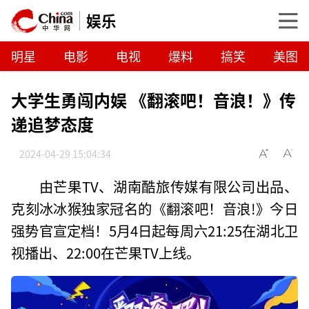
娱乐
明星
电影
电视
爆料
搞笑
美图
大学生勇闯内娱 《翻滚吧！音浪！》传
递追梦态度
2024-04-29 15:04:34
由芒果TV、湖南酷旅传媒有限公司出品、
克刻冰冰猴独家冠名的《翻滚吧！音浪!》今日
强势官宣定档！5月4日起每周六21:25在湖北卫
视播出、22:00在芒果TV上线。