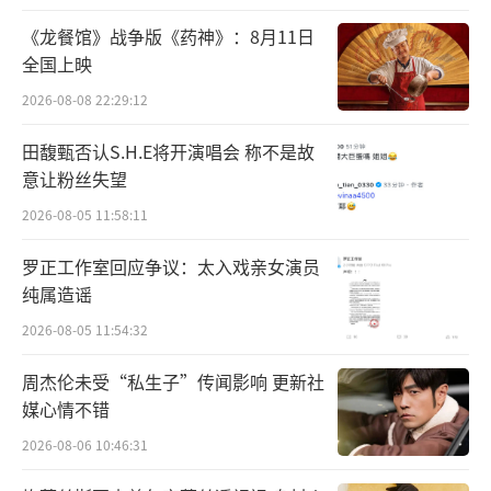
《龙餐馆》战争版《药神》：8月11日
全国上映
2026-08-08 22:29:12
田馥甄否认S.H.E将开演唱会 称不是故
意让粉丝失望
2026-08-05 11:58:11
明星造浪师倾情加盟，共助翻浪惊喜加倍
罗正工作室回应争议：太入戏亲女演员
据悉，《翻滚吧！音浪！》邀请了龚琳
纯属造谣
娜、伯远、旅行团乐队、梁龙、焦迈奇及陆柯
2026-08-05 11:54:32
燃担任造浪师，袁昊、锤娜丽莎、yamy郭颖担
周杰伦未受“私生子”传闻影响 更新社
任辅导员，他们将陪伴10位大学生踏上一段独
媒心情不错
特的游学之旅。
2026-08-06 10:46:31
这段旅程不仅是一次融合了传统文化与现