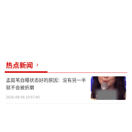
忽视的一股浪潮，热搜热点中从来不乏他们的
身影，爱整活、8G冲浪、有自嘲精神，他们用
自己独特的表达方式，淋漓尽致的展现着他们
的青春态度。与此同时大学阶段，正是他们站
在人生的十字路口上认识自己、寻找自己、勇
敢逐梦的时候，敢于接纳新鲜事物和拥有强烈
表达欲望的他们可谓是一个等待开发的宝藏。
热点新闻
孟庭苇自曝状态好的原因：没有另一半
就不会被折磨
2026-08-06 10:57:40