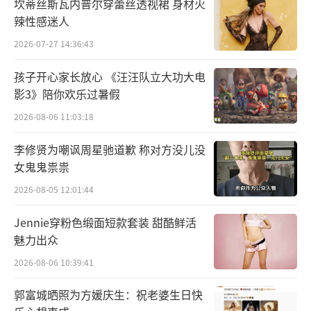
坎蒂丝斯瓦内普尔穿蕾丝透视裙 身材火
代潮流的音乐盛宴，也是一次展现青春活力和
辣性感迷人
创造力的魅力舞台，期待大学生们与造浪师碰
2026-07-27 14:36:43
撞出璀璨的火花，为音乐市场注入新的活力！
孩子开心家长放心 《汪汪队立大功大电
音浪势不可挡，世界由我开场！《翻滚
影3》陪你欢乐过暑假
吧！音浪！》不仅展现了音乐游学的无限活力
2026-08-06 11:03:18
与创新，更深度探索了青春、梦想与态度的多
李修贤为嘲讽周星驰道歉 称对方没儿没
元内涵。大学生们将在音乐的世界里找到自
女鬼鬼祟祟
我、坚守自我，展现他们的年轻态度，传递音
2026-08-05 12:01:44
乐的治愈力量。
Jennie穿粉色缎面短款套装 甜酷鲜活
5月4日起每周六晚21:25锁定湖北卫视、2
魅力出众
2:00锁定芒果TV，《翻滚吧！音浪！》准时与
2026-08-06 10:39:41
大家相约，一起用音乐点燃一夏狂欢！
（责任编
郭富城晒照为方媛庆生：祝老婆生日快
辑：李劲 CK005）