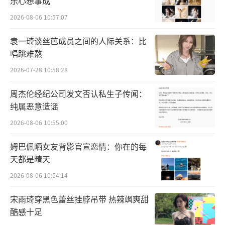
乐心想事成
2026-08-06 10:57:07
袁一琦谈丝芭成员之间的人际关系：比
唱跳难熬
2026-07-28 10:58:28
周杰伦经纪公司发文否认私生子传闻：
纯属恶意造谣
2026-08-06 10:55:00
姆巴佩晒女友背影官宣恋情：你在的每
天都是晴天
2026-08-06 10:54:14
宋雨琦穿黑色蕾丝挂脖吊带 热辣飒爽甜
酷感十足