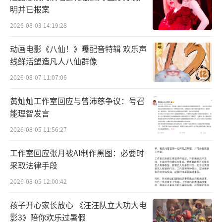
明并已报案
2026-08-03 14:19:28
动画电影《八仙！》曝配音特辑 欢乐声
线鲜活塑造凡人八仙群像
2026-08-07 11:07:06
黄灿灿工作室回应与曾沛慈争议：号召
能理智发言
2026-08-05 11:56:27
工作室回应张月被AI制作黑图：必要时
采取法律手段
2026-08-05 12:00:42
孩子开心家长放心 《汪汪队立大功大电
影3》陪你欢乐过暑假