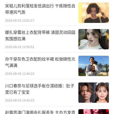
宋祖儿剪利落短发低调出行 干练随性自
一箭射中夙砂大皇子凤随歌（陈哲远 饰），随
带港风气质
即扭转战局。但付一笑却在平陵一战后不久意
2026-08-03 12:01:27
外坠崖，记忆全失。凤随歌也被人追杀疲于奔
命，阴差阳错下，二人在正念山庄重逢。看着
娜扎穿蕾丝上衣配背带裤 清甜灵动田园
失忆的付一笑，凤随歌只觉得此事处处透着蹊
氛围感拉满
跷。于是决定将付一笑带在身边，以引出操纵
2026-08-03 13:56:51
一切的幕后黑手。二人也由此踏上了揭露两国
孙千穿灰色卫衣配豹纹半裙 松弛随性元
间阴谋的旅程，一路携手除渣男、斗权相、寻
气满满
真相，从互相利用到互生爱意、双向奔赴，上
2026-08-05 11:40:23
演着甜虐交织的励志成长故事。
川口春奈与足球选手板仓滉结婚：肚子
里已有了宝宝
2026-08-03 14:26:23
赵露思澳门演唱会礼服丢失 主办方发声