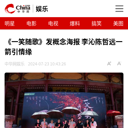
娱乐
明星
电影
电视
爆料
搞笑
美图
《一笑随歌》发概念海报 李沁陈哲远一
箭引情缘
中华网娱乐
2024-07-23 10:43:26