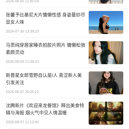
2026-08-05 11:45:54
张馨予比基尼大片慵懒性感 身姿曼妙尽
显女人味
2026-07-30 13:39:23
马思纯穿居家睡衣拍胶片照片 慵懒松弛
素颜灵动
2026-08-05 11:38:23
新晋星女郎雪野自认是i人 青涩新人美
引发关注
首发概念海报剧集品质凸显
2026-08-07 20:26:22
李沁陈哲远惊喜首搭引期待
沈腾新片《欢迎来龙餐馆》释出美食特
辑与海报 烟火气中见人情温暖
《一笑随歌》主要讲述了平陵一战锦绣国
2026-08-07 11:12:43
败军之际，红衣女射手付一笑（李沁 饰）惊天