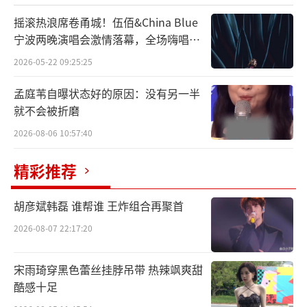
摇滚热浪席卷甬城！伍佰&China Blue
宁波两晚演唱会激情落幕，全场嗨唱氛
围炸裂
2026-05-22 09:25:25
孟庭苇自曝状态好的原因：没有另一半
就不会被折磨
2026-08-06 10:57:40
精彩推荐
胡彦斌韩磊 谁帮谁 王炸组合再聚首
2026-08-07 22:17:20
宋雨琦穿黑色蕾丝挂脖吊带 热辣飒爽甜
酷感十足