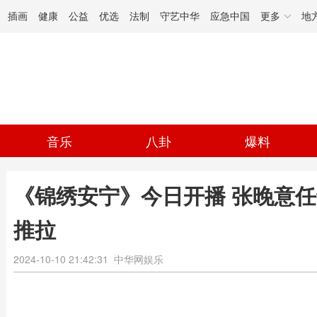
插画
健康
公益
优选
法制
守艺中华
应急中国
更多
地
音乐
八卦
爆料
《锦绣安宁》今日开播 张晚意
推拉
2024-10-10 21:42:31
中华网娱乐