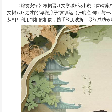
《锦绣安宁》根据晋江文学城S级小说《首辅养
文韬武略之才的“卑微庶子”罗慎远（张晚意 饰）与一
从相互利用到相依相偎，携手经历波折，最终成功破