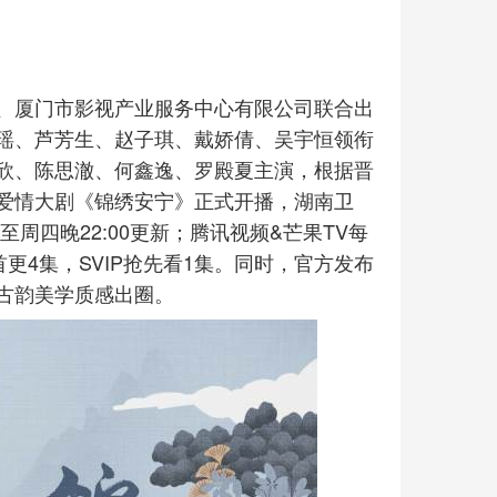
、厦门市影视产业服务中心有限公司联合出
瑶、芦芳生、赵子琪、戴娇倩、吴宇恒领衔
欣、陈思澈、何鑫逸、罗殿夏主演，根据晋
爱情大剧《锦绣安宁》正式开播，湖南卫
周四晚22:00更新；腾讯视频&芒果TV每
更4集，SVIP抢先看1集。同时，官方发布
古韵美学质感出圈。