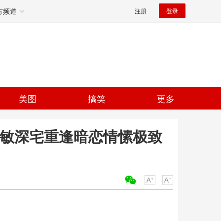
方频道
注册
登录
美图
搞笑
更多
任敏深宅重逢暗恋情愫极致
关键词：