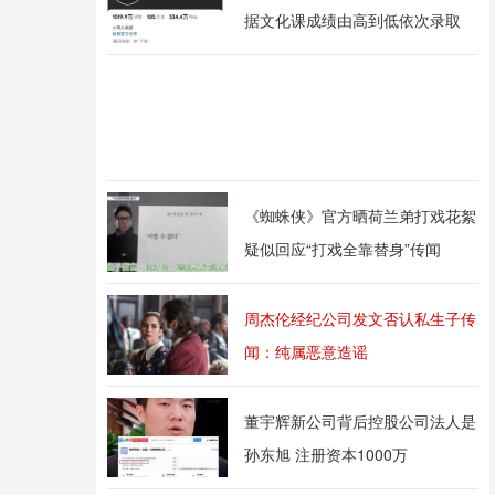
据文化课成绩由高到低依次录取
《蜘蛛侠》官方晒荷兰弟打戏花絮
疑似回应“打戏全靠替身”传闻
周杰伦经纪公司发文否认私生子传
闻：纯属恶意造谣
董宇辉新公司背后控股公司法人是
孙东旭 注册资本1000万