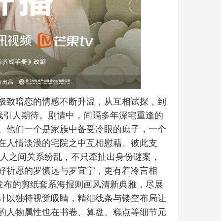
极致暗恋的情感不断升温，从互相试探，到
线引人期待。剧情中，间隔多年深宅重逢的
。他们一个是家族中备受冷眼的庶子，一个
在人情淡漠的宅院之中互相慰藉、彼此支
三人之间关系纷乱，不只牵扯出身份谜案，
好祈愿的罗慎远与罗宜宁，更有着冷言相
发布的剪纸套系海报则画风清新典雅，尽展
计以独特视觉吸睛，精细线条与镂空布局让
的人物属性也在书卷、算盘、糕点等细节元