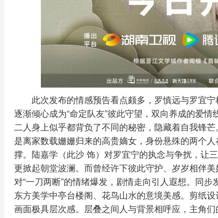
此次发布的情感预告看点颇多，罗慎远与罗宜宁
逐渐倾心成为“命定队友”彼此守望，双向养成的爱情
二人身上似乎都背负了不同的秘密，隐藏着自我锋芒
是离家数载姗姗归来的高贵嫡女，身份悬殊的两个人
撑。陆嘉学（此沙 饰）对罗宜宁的执念与争扰，让
更掀起朝堂波澜。而曾经许下彼此守护、岁岁相伴美
对“一刀两断”的情绪爆发，剧情走向引人遐想。同步
东方美学中亭台楼阁、花鸟山水的意境美感。剪纸设
画面极具层次感。层叠之间人与背景相呼应，主角们