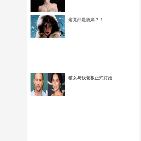
这竟然是唐嫣？！
猫女与钱老板正式订婚