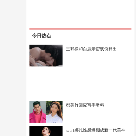
今日热点
王鹤棣和白鹿亲密戏份释出
都美竹回应写手曝料
古力娜扎性感爆棚成新一代美神