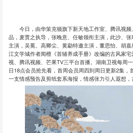
今日，由华策克顿旗下新天地工作室、腾讯视频
品，麦贯之执导，张晚意、任敏领衔主演，此沙、张
主演，吴冕、高卿尘、黄勐特邀主演，董思怡、胡嘉
江文学城作者闻檀《首辅养成手册》改编的古风家宅
视、腾讯视频、芒果TV三平台首播。湖南卫视每周一至
日18点会员抢先看，首周会员周四到周日更新2集，首
一支情感预告及剪纸套系海报，情感张力引人遐想，