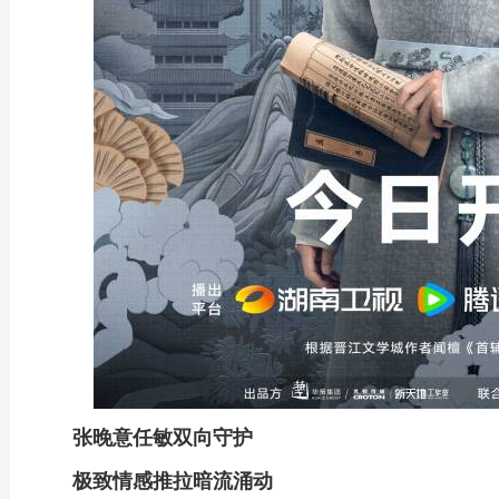
张晚意任敏双向守护
极致情感推拉暗流涌动