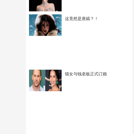
这竟然是唐嫣？！
猫女与钱老板正式订婚