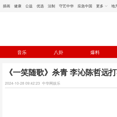
插画
健康
公益
优选
法制
守艺中华
应急中国
更多
地
音乐
八卦
爆料
《一笑随歌》杀青 李沁陈哲远
2024-10-28 09:42:23
中华网娱乐