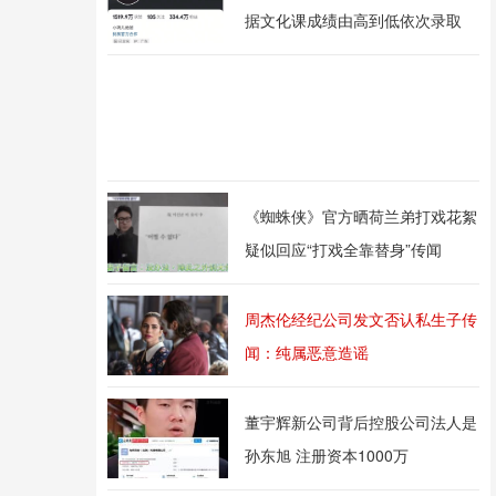
据文化课成绩由高到低依次录取
《蜘蛛侠》官方晒荷兰弟打戏花絮
疑似回应“打戏全靠替身”传闻
周杰伦经纪公司发文否认私生子传
闻：纯属恶意造谣
董宇辉新公司背后控股公司法人是
孙东旭 注册资本1000万