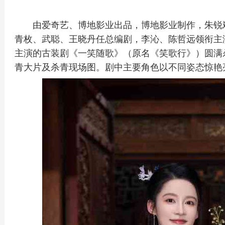
由爱奇艺、博地影业出品，博地影业制作，朱锐
青枚、武聪、王晓丹任总编剧，李沁、陈哲远领衔主
主演的古装剧《一笑随歌》（原名《笑歌行》）圆满杀
青大片及杀青现场图。剧中主要角色以不同姿态惊艳