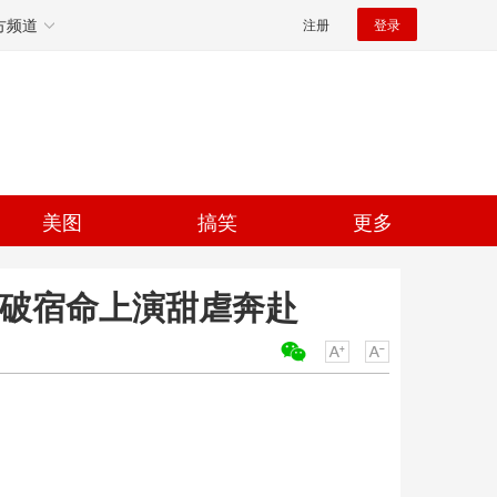
方频道
注册
登录
美图
搞笑
更多
打破宿命上演甜虐奔赴
关键词：