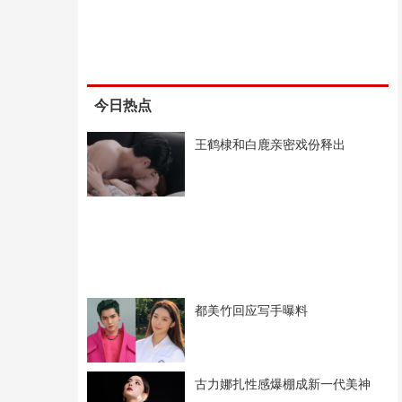
今日热点
王鹤棣和白鹿亲密戏份释出
都美竹回应写手曝料
古力娜扎性感爆棚成新一代美神