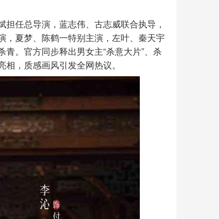
斌担任总导演，蓝志伟、古志威联合执导，
演，夏梦、陈鹤一特别主演，左叶、秦天宇
青。官方同步释出男女主“杀意大片”、杀
亮相，质感画风引发全网热议。