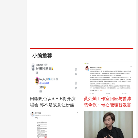
小编推荐
田馥甄否认S.H.E将开演
黄灿灿工作室回应与曾沛
唱会 称不是故意让粉丝失
慈争议：号召能理智发言
望