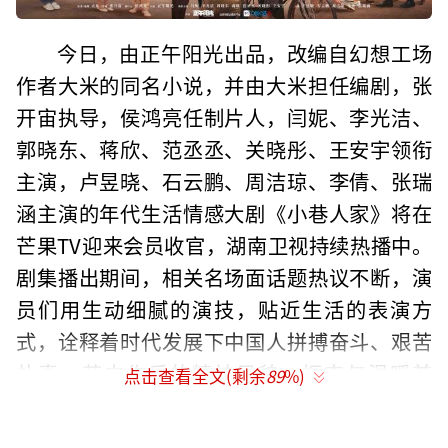
今日，由正午阳光出品，改编自幻想工场
作者大米的同名小说，并由大米担任编剧，张
开宙执导，侯鸿亮任制片人，闫妮、李光洁、
郭晓东、蒋欣、范丞丞、关晓彤、王安宇领衔
主演，卢昱晓、石云鹏、周洁琼、李倩、张瑞
涵主演的年代生活情感大剧《小巷人家》将在
芒果TV迎来会员收官，湖南卫视持续热播中。
剧集播出期间，相关名场面话题热议不断，演
员们用生动细腻的演技，贴近生活的表演方
式，诠释着时代发展下中国人拼搏奋斗、艰苦
朴素、苦中作乐的精神风貌，振奋与温暖兼
点击查看全文(剩余
89
%)
备，引发了诸多网友的共鸣和热议。