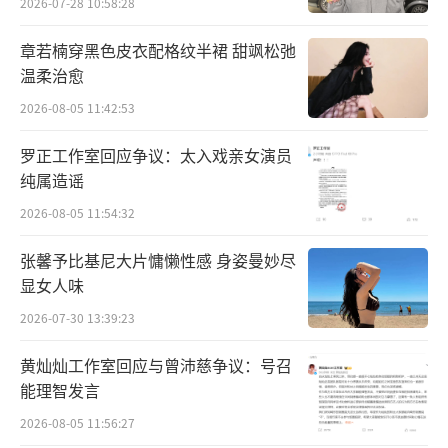
2026-07-28 10:58:28
话题最高播放量。截至目前，该剧斩获微博热
搜2300+条，抖音热搜290+条，全网热搜共计3
章若楠穿黑色皮衣配格纹半裙 甜飒松弛
200+余条。芒果TV站内，电视剧热播榜TOP1
温柔治愈
霸屏25天，豆瓣、云合、猫眼、vlinkage、德
2026-08-05 11:42:53
塔文、灯塔等权威榜单也均登TOP1。同时，剧
罗正工作室回应争议：太入戏亲女演员
集自官宣起，微信指数与百度指数均居高不
纯属造谣
下，并持续呈现良好的增长趋势，不断征服了
2026-08-05 11:54:32
来自不同年龄层的多元受众，实现了全民
张馨予比基尼大片慵懒性感 身姿曼妙尽
入“巷”的追剧盛况。
显女人味
2026-07-30 13:39:23
黄灿灿工作室回应与曾沛慈争议：号召
能理智发言
2026-08-05 11:56:27