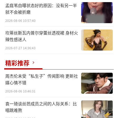
孟庭苇自曝状态好的原因：没有另一半
《小巷人家》自播出以来，凭借细致入微
就不会被折磨
的时代图景刻画，立体饱满的人物塑造、极具
2026-08-06 10:57:40
烟火气的日常呈现斩获超高口碑及市场热议，
坎蒂丝斯瓦内普尔穿蕾丝透视裙 身材火
成功掀起了2024年Q4阶段的全民追剧热潮。收
辣性感迷人
视方面，在中国视听大数据CVB、CSM、欢
2026-07-27 14:36:43
网、酷云均登同时段省级卫视收视率第一。其
中，中国视听大数据CVB 单日份额最高达2.7
精彩推荐
3%；在索福瑞全国网中，平均收视率破1，成
周杰伦未受“私生子”传闻影响 更新社
为今年以来省卫收视率最高电视剧，也是今年
媒心情不错
目前为止省卫电视剧平均收视率唯一破1的剧
2026-08-06 10:46:31
目。综合热度方面，剧集微博主话题“电视剧
小巷人家”阅读量超21亿，抖音主话题“小巷
袁一琦谈丝芭成员之间的人际关系：比
唱跳难熬
人家”播放量超155亿，成为今年年代剧抖音主