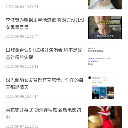
2026-08-03 13:56:51
李修贤为嘲讽周星驰道歉 称对方没儿没
女鬼鬼祟祟
2026-08-05 12:01:44
田馥甄否认S.H.E将开演唱会 称不是故
意让粉丝失望
2026-08-05 11:58:11
姆巴佩晒女友背影官宣恋情：你在的每
天都是晴天
描摹时代肌理与烟火生活
2026-08-06 10:54:14
诗意“巷情”传递温暖内核
百花奖开幕式 刘浩存独舞 致敬电影初
心
《小巷人家》用诙谐幽默、轻松抚慰的喜
2026-08-07 22:20:02