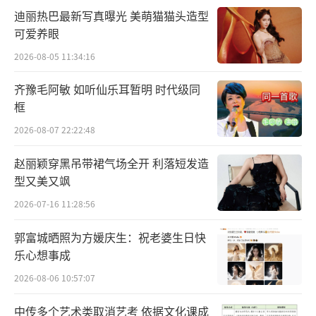
迪丽热巴最新写真曝光 美萌猫猫头造型
可爱养眼
2026-08-05 11:34:16
齐豫毛阿敏 如听仙乐耳暂明 时代级同
框
2026-08-07 22:22:48
赵丽颖穿黑吊带裙气场全开 利落短发造
剧播期间，无论是剧情本身还是剧中角
型又美又飒
色，都成为了观众热议的焦点。众多网友纷纷
2026-07-16 11:28:56
夸赞剧集能够将家庭情感、邻里关系和时代变
郭富城晒照为方媛庆生：祝老婆生日快
化三者相融合，并发出感慨“《小巷人家》是
乐心想事成
今年看过最好看的电视剧”“演员们太会演
2026-08-06 10:57:07
了，好像真的回到了那个时代”。权威媒体也
接连发表了对剧集的高度赞誉。其中，《人民
中传多个艺术类取消艺考 依据文化课成