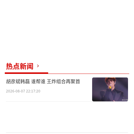
热点新闻
胡彦斌韩磊 谁帮谁 王炸组合再聚首
2026-08-07 22:17:20
收视热度口碑多维“开花”
年代剧“王炸”实至名归