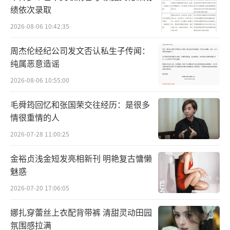
绩依次录取
网》评论道：“在这个快节奏的时代，《小巷
2026-08-06 10:42:35
人家》如同一股清流，缓缓流淌进观众的心田
也让我们重新审视家庭的意义，感受生活的温
周杰伦经纪公司发文否认私生子传闻：
暖与美好”；《环球时报》则表示：“《小巷
纯属恶意造谣
人家》的节奏平衡了强戏剧性和生活流的切
2026-08-06 10:55:00
换，分房、买电视、孩子的学习和高考是中国
毛舜筠回忆和张国荣交往经历：是很多
普通老百姓的‘头等大事’，把这些烟火气的
情很重情的人
故事讲好讲真，才能引发广大观众共鸣”。故
2026-07-28 11:00:25
事将平凡生活之中的烟火气与人情味交织呈
金裕贞浅金短发亮相新刊 明艳复古慵懒
现，在这个寒冷的季节为全年龄层观众送上了
魅惑
一部温暖治愈的“下饭”好剧。
2026-07-20 17:06:05
娜扎穿蕾丝上衣配背带裤 清甜灵动田园
氛围感拉满