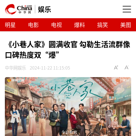
娱乐
明星
电影
电视
爆料
搞笑
美图
《小巷人家》圆满收官 勾勒生活流群像
口碑热度双“爆”
中华网娱乐
2024-11-22 11:15:05