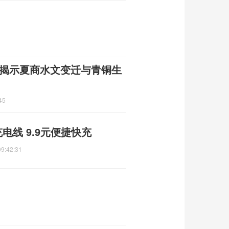
 揭示夏商水文变迁与青铜生
45
充电线 9.9元便捷快充
09:42:31