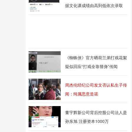
据文化课成绩由高到低依次录取
《蜘蛛侠》官方晒荷兰弟打戏花絮
疑似回应“打戏全靠替身”传闻
周杰伦经纪公司发文否认私生子传
闻：纯属恶意造谣
董宇辉新公司背后控股公司法人是
孙东旭 注册资本1000万