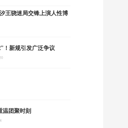
素汐王骁迷局交锋上演人性博
虑”！新规引发广泛争议
20
重温团聚时刻
4