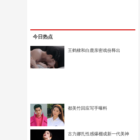
今日热点
王鹤棣和白鹿亲密戏份释出
都美竹回应写手曝料
古力娜扎性感爆棚成新一代美神