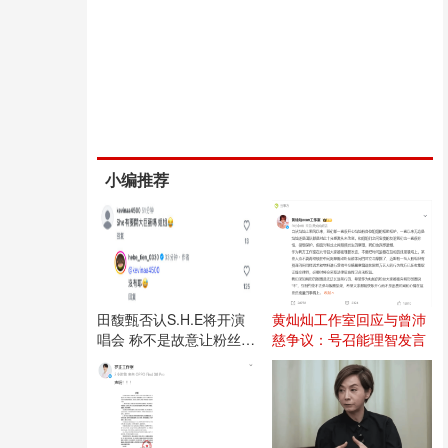
小编推荐
田馥甄否认S.H.E将开演
黄灿灿工作室回应与曾沛
唱会 称不是故意让粉丝失
慈争议：号召能理智发言
望