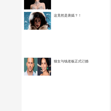
这竟然是唐嫣？！
猫女与钱老板正式订婚