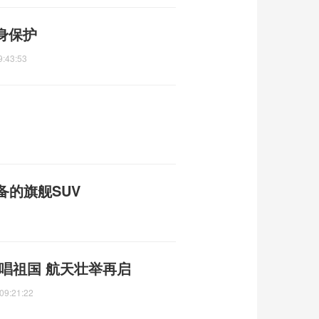
身保护
9:43:53
备的旗舰SUV
唱祖国 航天壮举再启
09:21:22