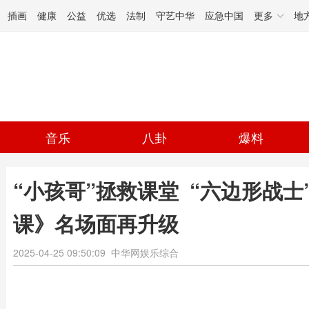
插画
健康
公益
优选
法制
守艺中华
应急中国
更多
地
音乐
八卦
爆料
“小孩哥”拯救课堂 “六边形战士
课》名场面再升级
2025-04-25 09:50:09
中华网娱乐综合