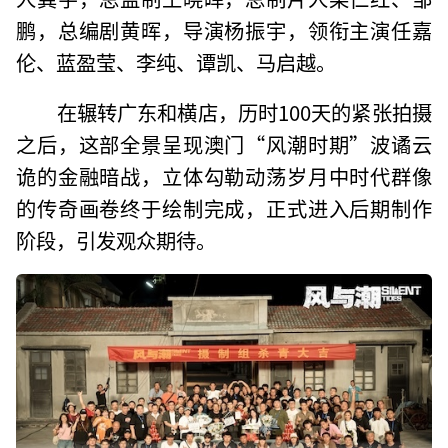
鹏，总编剧黄晖，导演杨振宇，领衔主演任嘉
伦、蓝盈莹、李纯、谭凯、马启越。
在辗转广东和横店，历时100天的紧张拍摄
之后，这部全景呈现澳门“风潮时期”波谲云
诡的金融暗战，立体勾勒动荡岁月中时代群像
的传奇画卷终于绘制完成，正式进入后期制作
阶段，引发观众期待。