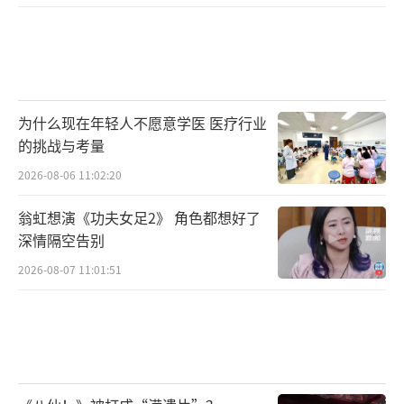
业与沉稳，亮色洋装烘托出乔音婉（蓝盈莹
饰）内心的果敢与灵动，棉布旗袍尽显郭绮文
（李纯饰）的知性与优雅，毛呢风衣下柯麟
（谭凯饰）隐藏着特殊的身份，西装与长衫无
为什么现在年轻人不愿意学医 医疗行业
缝切换藏不住马万祺（马启越饰）玲珑剔透的
的挑战与考量
翩翩少年气。剧组通过对人物的生活细节、职
2026-08-06 11:02:20
业细节，以及情感细节的写实描绘，还原人物
所处时代的风云激荡，从而让剧中人物身上的
翁虹想演《功夫女足2》 角色都想好了
深情隔空告别
闪光点更加真实，更具感染力。
2026-08-07 11:01:51
角色魂韵描绘赤子峥嵘
在本剧中，任嘉伦首次化身爱国商人，蓝
盈莹诠释乱世芳华。他们所饰演的何贤、乔音
婉等人虽身居平凡，但当面临时代变革所带来