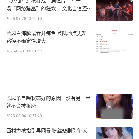
《八仙！》被打成“满遗片”？一
的未知时，他们依然坦率面对，遇到困境坚守
场“网络猎巫”的狂欢！ 文化自信还是
心中最本真的信念，面临危险运用中国人特有
焦虑？
2026-07-20 13:29:10
的勇敢和智慧，逐步成长为既平凡又伟大的时
台风白海豚或吞并鲸鱼 登陆地点更新
代英雄，守卫家国安宁。一如导演杨振宇所
路径不确定性增大
讲：“这个戏的核心高度是反法西斯统一战
2026-08-07 09:01:42
线。”摄影指导李博在采访中谈到“怎么能够
给观众一个新的视觉的同时，又能让观众感受
到当时那样的历史环境和氛围”也成为剧组拍
摄期间需要解决的重要课题之一。
孟庭苇自曝状态好的原因：没有另一半
77天筹备周期，100天拍摄时间，剧组平均
就不会被折磨
常驻570余人，高峰时达到1120人，动用各类
2026-08-06 10:57:40
演员13000人次，两省六市实景搭建，制作各类
西村力被指引导网暴 粉丝悲剧引争议
图纸10000张，制作服装880套、道具22273