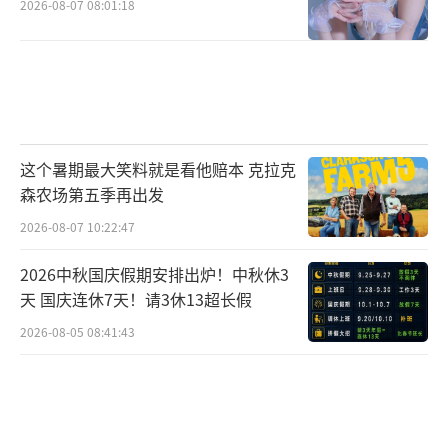
件，战斗戏弹着点设置超过15000个……一连串
2026-08-07 08:01:18
数字背后，是每一位演员和幕后人员对历史与
影像的敬畏之心。在拍摄过程中，主创亲赴澳
门对话原型后人，力图以艺术真实复刻“湾区
儿女赤字之心”。
这个暑期最大笑料就是看他赔本 克拉克
森农场第五季再出发
2026-08-07 10:22:47
2026中秋国庆假期安排出炉！中秋休3
天 国庆连休7天！请3休13超长假
2026-08-05 08:41:43
该剧由广东广播电视台立项，爱奇艺、中