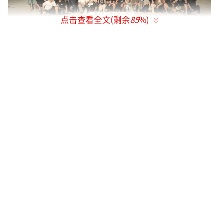
点击查看全文(剩余
85
%)
以影像触碰历史肌理 点燃动荡年代青春热
血
电视剧《风与潮》讲述了香港沦陷后的孤
岛时期，银号小老板何贤（任嘉伦饰）与妻儿
举家迁往澳门，在乱世中艰难求生，在此期
间，他结识了骨傲血热的爱国青年乔音婉（蓝
盈莹饰），并在妻子郭绮文（李纯饰）的鼓励
支持下，携手我党驻澳门地下特工柯麟（谭凯
饰）、爱国华商马万祺（马启越饰）等仁人志
士，在金融、情报、物资运输等战线上与日本
特务、汉奸展开一系列惊心动魄的暗战。