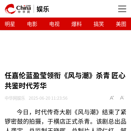
娱乐
明星
电影
电视
爆料
搞笑
美图
任嘉伦蓝盈莹领衔《风与潮》杀青 匠心
共鉴时代芳华
中华网娱乐
2025-06-20 11:23:56
今日，时代传奇大剧《风与潮》结束了紧
锣密鼓的拍摄，于横店正式杀青。该剧总出品
人龚宇，总监制王晓晖，总制片人梁仁红、邹