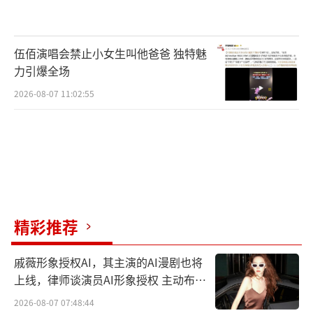
场景细节与角色、故事深度交融，精准呈现那
段峥嵘岁月的独特印记。伴随杀青，本剧同步
发布杀青照、杀青特辑与群像剧照海报，剧集
伍佰演唱会禁止小女生叫他爸爸 独特魅
拍摄幕后故事惊喜曝光。各位主演也专门为杀
力引爆全场
青拍摄视频与角色暂时告别，期待剧集播出之
2026-08-07 11:02:55
日再次重逢。
本剧拍摄团队对服化道细节的呈现效果均
加以严格把控，为还原特殊时期澳门的人文风
貌，本剧搭建核心场景超过四十处，制作道具
两万余件。大到澳门内港码头和金融街，小到
精彩推荐
咖啡厅、港口渡船，都力求符合当时的历史原
貌。服装设计与配饰细节更是一丝不苟，力求
戚薇形象授权AI，其主演的AI漫剧也将
在贴合时代背景的同时凸显角色的性格特征。
上线，律师谈演员AI形象授权 主动布局
数字资产
暗色三件套西装凸显出何贤（任嘉伦饰）的职
2026-08-07 07:48:44