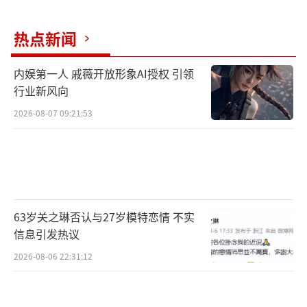
热点新闻
内娱第一人 戚薇开放形象AI授权 引领
行业新风向
2026-08-07 09:21:53
匠心凝聚 还原时代风华
63岁关之琳否认与27岁模特恋情 不实
《风与潮》集结实力班底精心钻研，用匠
信息引发热议
心打造精品力作，本剧既是对大时代的一次精
2026-08-06 22:31:12
准还原，也是对时代英雄一次跨越时空的致
敬。在每一位幕后人员的努力下，精雕细琢的