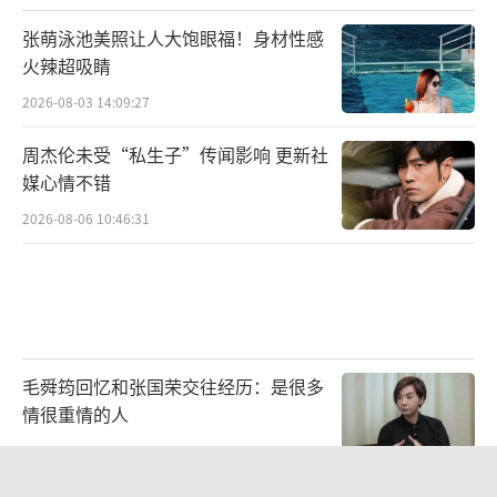
国电视剧制作中心有限责任公司、中共广州市
张萌泳池美照让人大饱眼福！身材性感
委宣传部、中共长沙市委宣传部、湖南和光传
火辣超吸睛
媒有限责任公司、广州广播电视台、广东南方
2026-08-03 14:09:27
领航影视传播有限公司、广州影视产业服务中
周杰伦未受“私生子”传闻影响 更新社
心有限公司、杭州佳平影业有限公司、西安丫
媒心情不错
丫影视文化股份有限公司等单位联合出品，湖
2026-08-06 10:46:31
南和光传媒有限责任公司拍摄制作。
风起潮涌，燃青春热血；匠心独运，铸精
彩华篇。时代传奇大剧《风与潮》已进入后期
制作阶段，期待共同揭开这段未被尘封的“澳
毛舜筠回忆和张国荣交往经历：是很多
门抗战秘史”，共鉴孤岛传奇，感受人性光
情很重情的人
辉！
（责任编辑：李劲 CK005）
2026-07-28 11:00:25