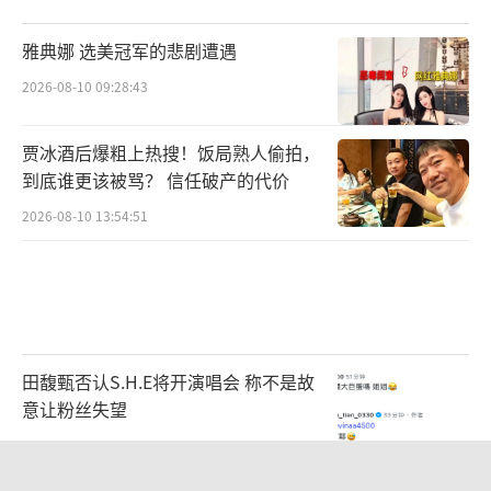
工作之余，蔡心在社交媒体上展现了与荧
雅典娜 选美冠军的悲剧遭遇
幕形象反差萌的一面。他热衷健身，喜爱登
2026-08-10 09:28:43
山，还时常分享亲手烹饪的美食，满是生活气
息。他不仅是一位潜力无限的演员，更是一位
贾冰酒后爆粗上热搜！饭局熟人偷拍，
生活家，这种“戏内用心塑造角色，戏外认真
到底谁更该被骂？ 信任破产的代价
经营生活”的态度，令他的人格魅力与专业形
2026-08-10 13:54:51
象相得益彰。随着多部作品的积累与待播，高
大俊朗的蔡心，正凭借扎实的演技、敬业的精
神与独特的个人风格，稳步成长为“95后”演
员中一股不可小觑的质感力量。
（责任编辑：李劲 CK
田馥甄否认S.H.E将开演唱会 称不是故
005）
意让粉丝失望
2026-08-05 11:58:11