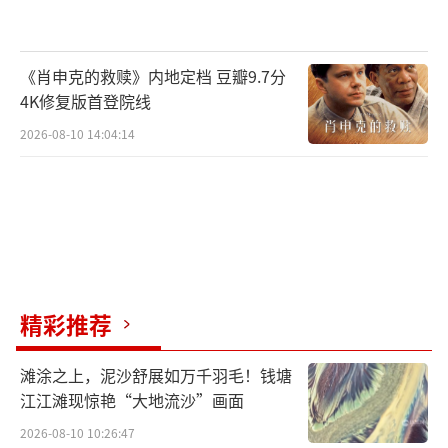
《肖申克的救赎》内地定档 豆瓣9.7分
4K修复版首登院线
2026-08-10 14:04:14
细微处见真章 “剧抛脸”尽显质感演员风
范
“浩鑫一看就是靠谱的自己人！”“这个
警察有点憨但很可爱！”——观众的评价也印证
精彩推荐
了蔡心此次演绎的成功。回顾其演艺轨迹，蔡
心已塑造了多个令人印象深刻的硬朗角色。从
滩涂之上，泥沙舒展如万千羽毛！钱塘
江江滩现惊艳“大地流沙”画面
《特战荣耀》中性格火爆、桀骜不驯的班
副“肘子健”周子健，到《孤舟》里正义热
2026-08-10 10:26:47