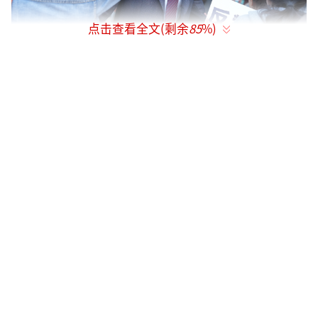
点击查看全文(剩余
85
%)
沉浸大型“剧本杀” 与白敬亭奋力奔跑
在《不眠日》的故事脉络中，王浩鑫作为
被临时抽调至专案组的成员，是推动案件调查
不可或缺的齿轮。蔡心通过细腻入微的表演，
将角色初入专案组时的些许生涩、投入办案时
的专注认真，以及作为团队“一块砖”的任劳
任怨刻画得淋漓尽致。与拥有循环记忆的主角
丁奇不同，王浩鑫是每一次循环中都没有记忆
的“麻瓜”警察。蔡心精准把握了这一角色特