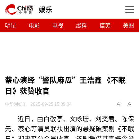
娱乐
明星
电影
电视
爆料
搞笑
美图
蔡心演绎“警队麻瓜”王浩鑫 《不眠
日》获赞收官
中华网娱乐
2025-09-25 15:09:04
近日，由白敬亭、文咏珊、刘奕君、陈保
元、蔡心等演员联袂出演的悬疑破案剧《不眠
日》迎来平台会员收官。该剧凭借其高概念设