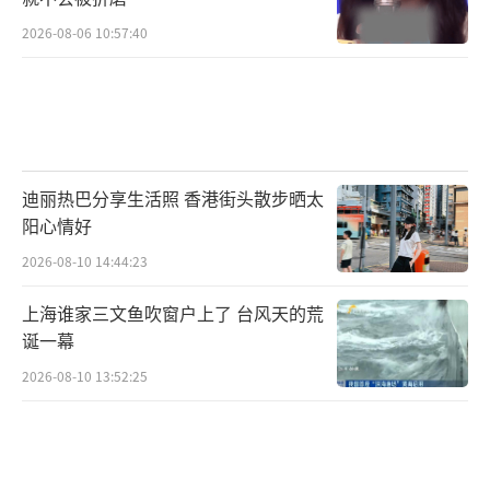
2026-08-06 10:57:40
这份不畏挑战的拼劲，贯穿了蔡心的整个
迪丽热巴分享生活照 香港街头散步晒太
职业生涯。据悉，在即将播出的悬疑探案短剧
阳心情好
《无间罪》拍摄期间，身为主演的他曾不慎夹
2026-08-10 14:44:23
断手指导致骨折，但仍带伤坚持，高质量完成
上海谁家三文鱼吹窗户上了 台风天的荒
全部工作，其专业精神赢得剧组全员称赞。此
诞一幕
外，他在曹盾导演的民国奇幻剧《四十七》、
2026-08-10 13:52:25
当代政法剧《奉陪到底》等待播作品中均饰演
重要角色，多样化的题材选择，让人愈发期待
他未来的表现。