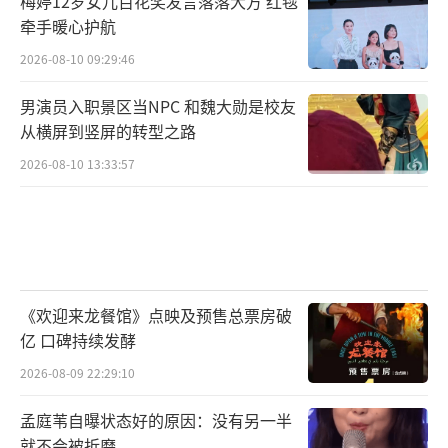
梅婷12岁女儿百花奖发言落落大方 红毯
力。
牵手暖心护航
在演艺道路上，蔡心始终稳步前行，每一
2026-08-10 09:29:46
步都走得踏实而坚定。为贴合《不眠日》中的
男演员入职景区当NPC 和魏大勋是校友
角色设定，他提前做足功课，尤其在语言学习
从横屏到竖屏的转型之路
上倾注大量精力，“学了一些粤语，目前多邻
2026-08-10 13:33:57
国打卡已坚持244天”，其敬业态度可见一斑。
谦逊好学的他也表示，从前辈陈保元老师身
上“学到了不少粤语，更感受到他孜孜不倦的
热情与不知疲惫的专业精神”。
《欢迎来龙餐馆》点映及预售总票房破
亿 口碑持续发酵
2026-08-09 22:29:10
孟庭苇自曝状态好的原因：没有另一半
就不会被折磨