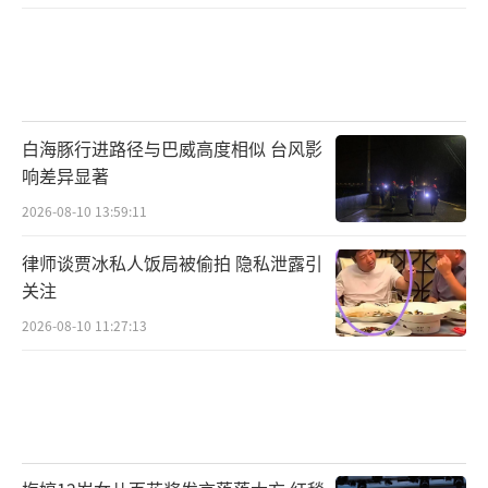
血、慷慨赴死的六哥肖君侠，再到《不眠日》
中踏实执着的王浩鑫，蔡心展现了作为“剧抛
脸”演员的强大可塑性。
此次出演《不眠日》，是蔡心与导演刘璋
白海豚行进路径与巴威高度相似 台风影
响差异显著
牧的再度合作，与《破冰行动》中的警察形象
不同，王浩鑫更侧重于在日常工作中呈现沉浸
2026-08-10 13:59:11
式协同办案状态，没有大开大合的情感爆发，
律师谈贾冰私人饭局被偷拍 隐私泄露引
却于细微处见真章。蔡心以沉稳内敛的表演，
关注
将浩鑫的可靠与谦和融入每一个眼神与行动
2026-08-10 11:27:13
中，尽显驾驭同类型不同质感角色的深厚功
底。而毕业于警察学院的背景，更使他对警员
形象的把握具有先天优势，帅气硬朗的外形与
自然流露的正气，为角色注入了极强的信服