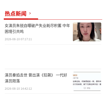
每一次出现、每一条线索的发现都真实可信。
热点新闻
从“被迫调来”到最终与团队一同为破案、为
守护一方平安而感受到纯粹的快乐，蔡心层次
女演员朱锐自曝破产失业耗尽积蓄 中年
分明地展现了角色的成长轨迹。当被问及若王
困境引共鸣
浩鑫进入循环会作何选择时，蔡心幽默回
2026-08-10 07:17:11
应：“可能会尽可能快地吃掉每一顿夜宵吧，
查案还是得填饱肚子呀～”这个充满生活趣味
的答案，既贴合角色务实的性格，也体现了他
对人物接地气一面的深度挖掘，令王浩鑫的形
象更加丰满可爱。
演员秦焰去世 曾出演《狂飙》 一代好
演员陨落
2026-08-10 14:42:12