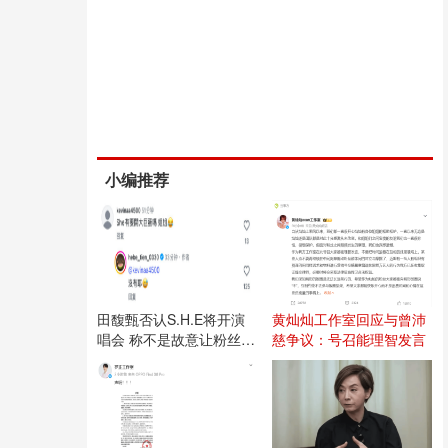
小编推荐
田馥甄否认S.H.E将开演
黄灿灿工作室回应与曾沛
唱会 称不是故意让粉丝失
慈争议：号召能理智发言
望