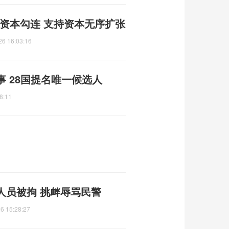
资本勾连 支持资本无序扩张
26 16:03:16
 28国提名唯一候选人
8:11
人员被拘 挑衅辱骂民警
6 15:28:27