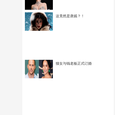
这竟然是唐嫣？！
猫女与钱老板正式订婚