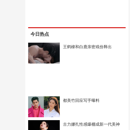
今日热点
王鹤棣和白鹿亲密戏份释出
都美竹回应写手曝料
古力娜扎性感爆棚成新一代美神