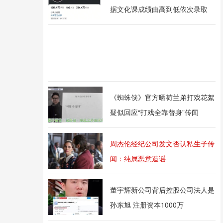
据文化课成绩由高到低依次录取
《蜘蛛侠》官方晒荷兰弟打戏花絮
疑似回应“打戏全靠替身”传闻
周杰伦经纪公司发文否认私生子传
闻：纯属恶意造谣
董宇辉新公司背后控股公司法人是
孙东旭 注册资本1000万