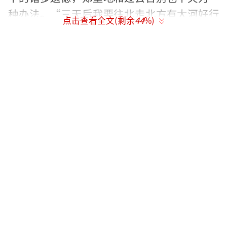
种办法。“三天后我要往北走北方有大河好行
点击查看全文(剩余
44
%)
舟/三天后我要往南走南方有草木琵琶红酥手/
三天后我要往东走东方有孤岛解悲愁/三天后我
要往西走西方有大漠古刹止泪流”短短几句，
尽显沙宝亮的人生态度，未来有无限的可能，
追光的人也终会万丈光芒。歌曲氛围积极向
上，旋律活泼动感，让听的人也跟着心情愉
悦、豁然开朗。
据悉，此次新歌上线的三天后也是沙宝亮
生日，沙宝亮选择在生日的前三天发布具有深
刻意义的歌曲，不仅是对未来每个三天后的美
好祝福，也是对新一岁的无限期盼。只要心中
有阳光，生活终将会晴朗，愿在每一个三天过