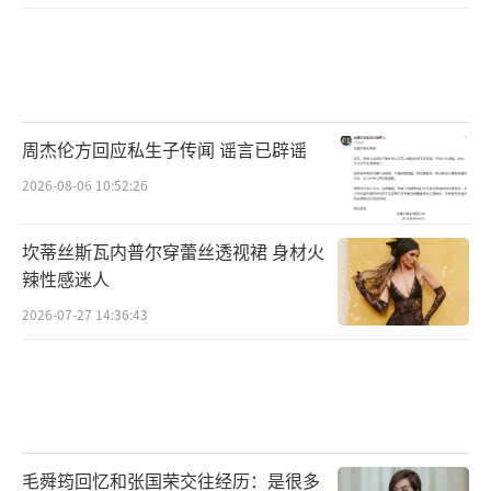
周杰伦方回应私生子传闻 谣言已辟谣
2026-08-06 10:52:26
坎蒂丝斯瓦内普尔穿蕾丝透视裙 身材火
辣性感迷人
2026-07-27 14:36:43
毛舜筠回忆和张国荣交往经历：是很多