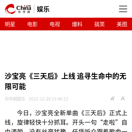
娱乐
明星
电影
电视
爆料
搞笑
美图
沙宝亮《三天后》上线 追寻生命中的无
限可能
中华网娱乐
2022-12-28 15:48:13
今日，沙宝亮全新单曲《三天后》正式上
线，旋律轻快十分抓耳。开头一句“走啦”自
由洒脱，没有丝毫犹豫，任凭听众跟着歌曲一