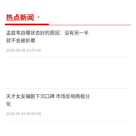
热点新闻
“火种音乐节”对于五湖四海的乐迷来
说，是一趟寻梦之旅，对于前来助阵的嘉宾来
孟庭苇自曝状态好的原因：没有另一半
说，更是一趟回家之行。
就不会被折磨
2026-08-06 10:57:40
阵容方面，有2009年《快乐女声》冠军江
映蓉、2017年《快乐男声》冠军魏巡，他们在
音乐的交接棒下，奔赴了一场跨时空的梦想约
天才女友编剧下沉口碑 市场反响两极分
定。
化
2026-08-04 09:55:08