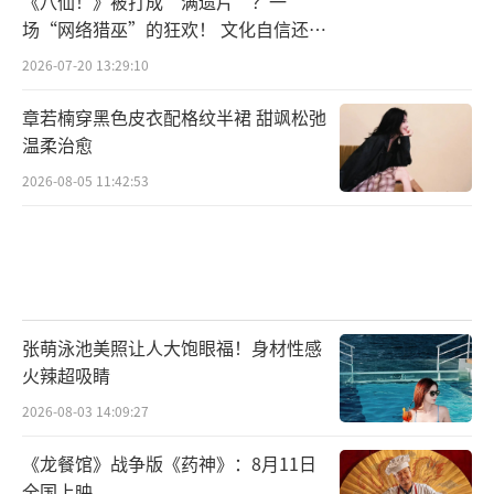
《八仙！》被打成“满遗片”？一
示长沙就像自己的第二个家。
场“网络猎巫”的狂欢！ 文化自信还是
焦虑？
2026-07-20 13:29:10
章若楠穿黑色皮衣配格纹半裙 甜飒松弛
温柔治愈
2026-08-05 11:42:53
张萌泳池美照让人大饱眼福！身材性感
火辣超吸睛
2026-08-03 14:09:27
《龙餐馆》战争版《药神》：8月11日
全国上映