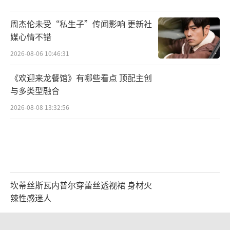
周杰伦未受“私生子”传闻影响 更新社
媒心情不错
本场火种音乐节对李莎旻子来说意义非
2026-08-06 10:46:31
凡，这是她第一次完全以歌手身份站在音乐节
舞台上；还有新生代歌手王小草在舞台的亮丽
《欢迎来龙餐馆》有哪些看点 顶配主创
首唱。
与多类型融合
2026-08-08 13:32:56
坎蒂丝斯瓦内普尔穿蕾丝透视裙 身材火
惊喜与蜕变
辣性感迷人
2026-07-27 14:36:43
这个音乐节见证了他们的成长