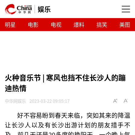
娱乐
明星
电影
电视
爆料
搞笑
美图
火种音乐节 | 寒风也挡不住长沙人的蹦
迪热情
中华网娱乐
2023-03-22 09:05:17
好不容易盼到春天来临，突如其来的降温
让长沙人以及有长沙出游计划的朋友措手不
及，前几天还是20多度的艳阳天，一个晚上气