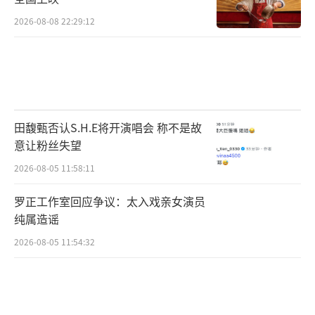
参加了《声生不息·港乐季》的魔动闪
2026-08-08 22:29:12
霸，燃炸的rap功底嗨翻全场，想做你的《对
手》，一起蹦跶。
田馥甄否认S.H.E将开演唱会 称不是故
意让粉丝失望
2026-08-05 11:58:11
罗正工作室回应争议：太入戏亲女演员
纯属造谣
2026-08-05 11:54:32