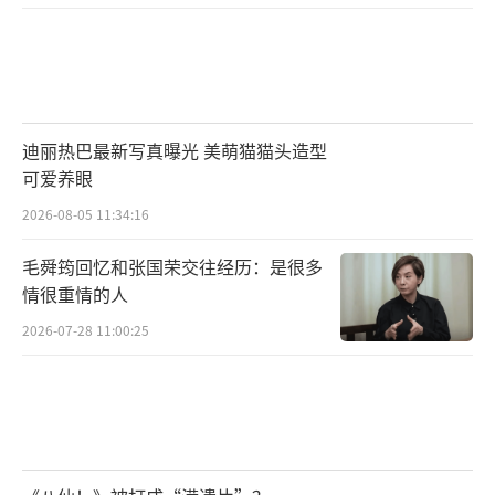
迪丽热巴最新写真曝光 美萌猫猫头造型
同样参加过2017年《快乐男声》的王广
可爱养眼
允，在舞台上许下了自己一定会歌唱到底的承
2026-08-05 11:34:16
诺。
毛舜筠回忆和张国荣交往经历：是很多
情很重情的人
2026-07-28 11:00:25
2020年，袁咏琳在《乘风破浪的姐姐》舞
台上勇敢逐梦，重新定义了姐姐的魅力，她表