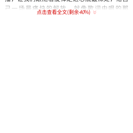
己一场最痛快的解放，就像歌词中唱的那
点击查看全文(剩余
40
%)
样：“时间会让偏执后退”，一切交由时间，
那些好的坏的，慢慢都会净化成为自己成长的
养料。
作为一个在影视和音乐双栖发展的艺人，
周开开一直在用最真挚的态度对待自己每一个
作品。影视剧中，她可以将自己全身心融入进
去，打造出一个又一个出色的角色。音乐上她
更是将生活的情愫毫无保留地注入到歌中，把
自己化作一个小精灵，跟随着跌宕起伏的音乐
翩翩起舞。也许正因为她的坦诚与认真，不禁
让人能够从她的作品中感受到温度，让大家不
断地期待她的新作品。
（责任编辑：郭一楠 CK001）