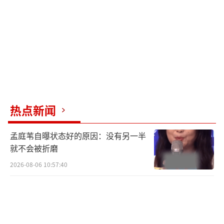
艾热、王以太献唱电影《倒数说爱你》同
名宣传曲玩转旋律诠释浪漫幸福时刻
电影《倒数说爱你》同名宣传曲《倒数说
爱你》，用轻快的旋律和充满甜蜜感的歌词，
热点新闻
讲述了憧憬与命定之人相遇之时的多样心绪。
艾热AIR和王以太此次合作，也碰撞出了更为精
孟庭苇自曝状态好的原因：没有另一半
彩的灵感火花，两人用不同以往的风格唱腔，
就不会被折磨
赋予了爱情更加写实的期待，从相识相知到别
2026-08-06 10:57:40
后重逢，始终不变的是彼此守护的坚定。这首
歌曲也采用了故事情节中时间循环的奇幻角
度，为面对命运的考验而双向奔赴的少男少女