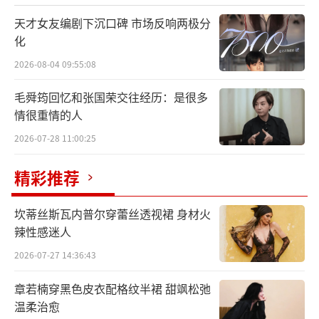
最终诠释相爱真谛，更添了些许浪漫色彩，相
天才女友编剧下沉口碑 市场反响两极分
信爱能够跨越一切，灵魂契合的人总会在迈过
化
重重阻隔后再度相遇。
2026-08-04 09:55:08
毛舜筠回忆和张国荣交往经历：是很多
情很重情的人
2026-07-28 11:00:25
精彩推荐
坎蒂丝斯瓦内普尔穿蕾丝透视裙 身材火
辣性感迷人
2026-07-27 14:36:43
章若楠穿黑色皮衣配格纹半裙 甜飒松弛
温柔治愈