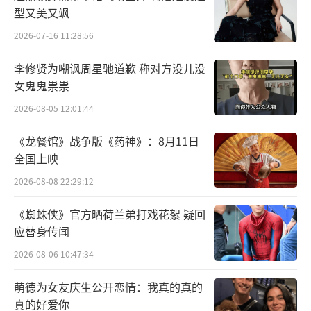
型又美又飒
2026-07-16 11:28:56
李修贤为嘲讽周星驰道歉 称对方没儿没
女鬼鬼祟祟
2026-08-05 12:01:44
《龙餐馆》战争版《药神》：8月11日
全国上映
2026-08-08 22:29:12
《蜘蛛侠》官方晒荷兰弟打戏花絮 疑回
应替身传闻
2026-08-06 10:47:34
萌徳为女友庆生公开恋情：我真的真的
真的好爱你