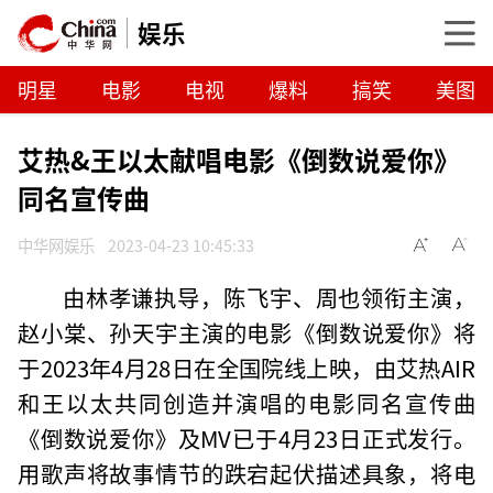
娱乐
明星
电影
电视
爆料
搞笑
美图
艾热&王以太献唱电影《倒数说爱你》
同名宣传曲
中华网娱乐
2023-04-23 10:45:33
由林孝谦执导，陈飞宇、周也领衔主演，
赵小棠、孙天宇主演的电影《倒数说爱你》将
于2023年4月28日在全国院线上映，由艾热AIR
和王以太共同创造并演唱的电影同名宣传曲
《倒数说爱你》及MV已于4月23日正式发行。
用歌声将故事情节的跌宕起伏描述具象，将电