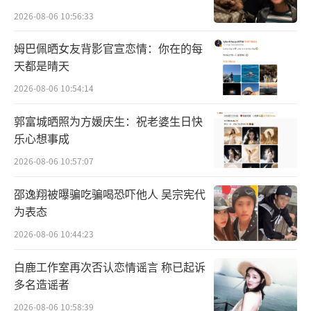
2026-08-06 10:56:33
姆巴佩晒女友背影官宣恋情：你在的每
天都是晴天
2026-08-06 10:54:14
作为电影《倒数说爱你》的同名宣传曲，
郭富城晒照为方媛庆生：祝老婆生日快
这首歌的歌词浪漫且俏皮，歌曲律动十足，以
乐心想事成
欢快的前奏铺垫轻松氛围，而艾热AIR和王以太
2026-08-06 10:57:07
不同声部的巧妙配合，展现歌曲厚度的同时更
邵逸翔被曝骗吃骗喝恐吓他人 吴宗宪代
增强甜蜜感与空间感。艾热AIR开场便描述了恋
为表态
爱中满眼皆是对方的甜蜜，就连生活化的小插
2026-08-06 10:44:23
曲片段也饱含心动；王以太则唱出了相恋之人
在兜兜转转中的执着与坚持，过程甜虐交织，
白鹿工作室再次否认恋情谣言 称已起诉
多名造谣者
所幸回首依然是心中的那个人，完美点明主
2026-08-06 10:58:39