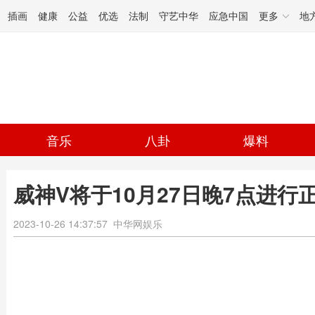
插画
健康
公益
优选
法制
守艺中华
应急中国
更多
地
音乐
八卦
爆料
威神V将于10月27日晚7点进行正
2023-10-26 14:37:57
中华网娱乐