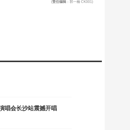
(
责任编辑
：郭一楠 CK001)
个人演唱会长沙站震撼开唱