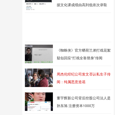
据文化课成绩由高到低依次录取
《蜘蛛侠》官方晒荷兰弟打戏花絮
疑似回应“打戏全靠替身”传闻
周杰伦经纪公司发文否认私生子传
闻：纯属恶意造谣
董宇辉新公司背后控股公司法人是
孙东旭 注册资本1000万