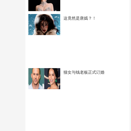
这竟然是唐嫣？！
猫女与钱老板正式订婚