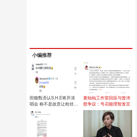
小编推荐
田馥甄否认S.H.E将开演
黄灿灿工作室回应与曾沛
唱会 称不是故意让粉丝失
慈争议：号召能理智发言
望