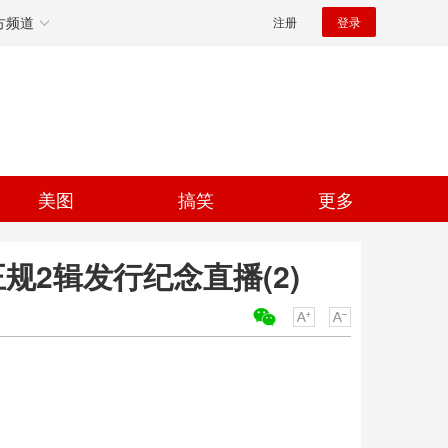
方频道
注册
登录
美图
搞笑
更多
规2辑发行纪念直播(2)
关键词：