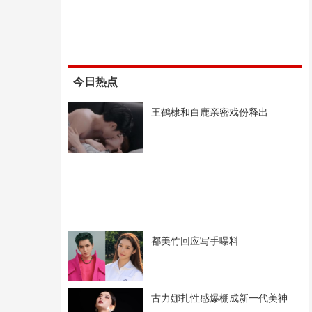
今日热点
王鹤棣和白鹿亲密戏份释出
都美竹回应写手曝料
古力娜扎性感爆棚成新一代美神