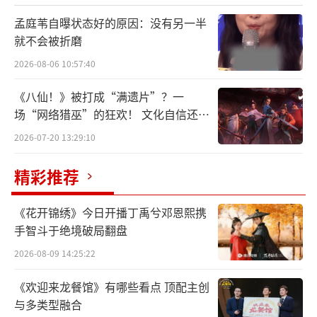
林嘉兴，男，30岁，射手座。他热爱诗
孟庭苇自曝状态好的原因：没有另一半
歌、运动和大自然，为了解决温饱成为保险推
就不会被折磨
销大军中的一员，在感情中有很强的自尊心。
2026-08-06 10:57:40
胥紫冬，28岁、水瓶座及双鱼交界。热爱
《八仙！》被打成“满遗片”？一
场“网络猎巫”的狂欢！ 文化自信还是
塔罗，喜欢逛展欣赏文学艺术文化活动，她从
焦虑？
2026-07-20 13:29:10
事高压高薪的投行工作，她希望一段纯粹的、
能够完全互相理解的爱情。
精彩推荐
《花开锦绣》今日开播丁禹兮邓恩熙携
手智斗于绝境破局翻盘
2026-08-09 14:25:22
《欢迎来龙餐馆》有哪些看点 顶配主创
与多类型融合