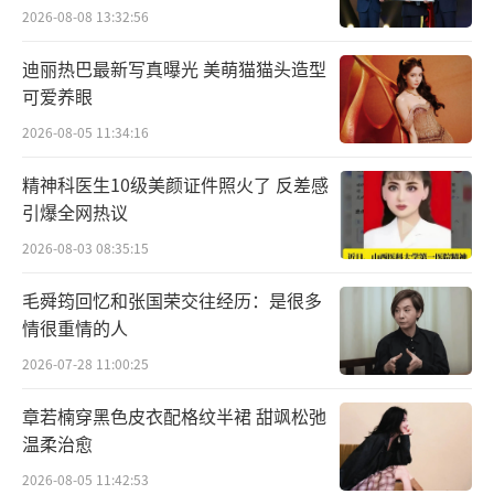
2026-08-08 13:32:56
迪丽热巴最新写真曝光 美萌猫猫头造型
可爱养眼
2026-08-05 11:34:16
精神科医生10级美颜证件照火了 反差感
引爆全网热议
2026-08-03 08:35:15
毛舜筠回忆和张国荣交往经历：是很多
情很重情的人
2026-07-28 11:00:25
章若楠穿黑色皮衣配格纹半裙 甜飒松弛
温柔治愈
而就像全身透明的玻璃猫鱼，我们在爱情
2026-08-05 11:42:53