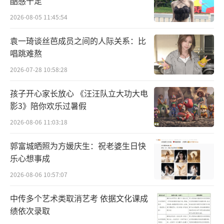
酷感十足
这就是为什么爱的开始需要很多勇气，爱
2026-08-05 11:45:54
的延续需要更多努力。
袁一琦谈丝芭成员之间的人际关系：比
然而就像科里奥利效应是“一种在旋转坐
唱跳难熬
标系中移动的物体发生偏转的现象”，在爱情
2026-07-28 10:58:28
里，两颗心纵然在同一条直线上互相靠近，终
孩子开心家长放心 《汪汪队立大功大电
究会因为每一次争吵、每一声沉默发生偏差而
影3》陪你欢乐过暑假
脱轨走向未知。借由歌声传达的情感，都是我
2026-08-06 11:03:18
们的曾经、当下和关于未来的可能性。
郭富城晒照为方媛庆生：祝老婆生日快
乐心想事成
2026-08-06 10:57:07
中传多个艺术类取消艺考 依据文化课成
绩依次录取