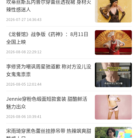
坎蒂丝斯瓦内普尔穿蕾丝透视裙 身材火
辣性感迷人
2026-07-27 14:36:43
《龙餐馆》战争版《药神》：8月11日
全国上映
2026-08-08 22:29:12
李修贤为嘲讽周星驰道歉 称对方没儿没
女鬼鬼祟祟
2026-08-05 12:01:44
Jennie穿粉色缎面短款套装 甜酷鲜活
魅力出众
2026-08-06 10:39:41
宋雨琦穿黑色蕾丝挂脖吊带 热辣飒爽甜