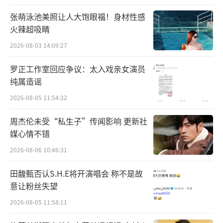
当中展露出自己的全部，优点缺点毫无保留，
张萌泳池美照让人大饱眼福！身材性感
诚惶诚恐、却也心怀期待。在“愚人线”的故
火辣超吸睛
事当中，显示与情感的拉扯更加清晰可见，繁
2026-08-03 14:09:27
忙的工作，异地恋的现实，无法付诸言语的烦
罗正工作室回应争议：太入戏亲女演员
恼、害怕被否定的游移不定都让他们变得仿佛
纯属造谣
两块形状特别的拼图，满心期待能有个人与自
2026-08-05 11:54:32
己完美嵌合，结束这段孤单旅程；又生怕在磕
磕碰碰里磨平棱角，变成了自己不想成为的
周杰伦未受“私生子”传闻影响 更新社
媒心情不错
人。
2026-08-06 10:46:31
田馥甄否认S.H.E将开演唱会 称不是故
意让粉丝失望
2026-08-05 11:58:11