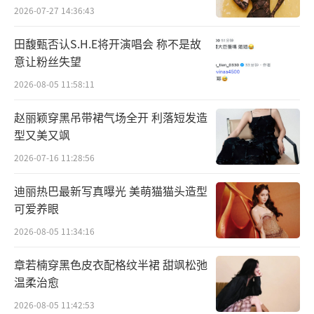
2026-07-27 14:36:43
田馥甄否认S.H.E将开演唱会 称不是故
意让粉丝失望
2026-08-05 11:58:11
赵丽颖穿黑吊带裙气场全开 利落短发造
型又美又飒
郎朗决定把曾让几代年轻听众陶醉、数百
2026-07-16 11:28:56
万人入门古典音乐的《动物狂欢节》放在专辑
开头，来自他希望引导儿童听众欣赏古典音乐
迪丽热巴最新写真曝光 美萌猫猫头造型
的使命感。“我们很多人都记得童年时期听到
可爱养眼
圣-桑这部著名的《动物狂欢节》。在这部作品
2026-08-05 11:34:16
中，在欢乐的表面下充满了巧妙的想法。作曲
章若楠穿黑色皮衣配格纹半裙 甜飒松弛
家用一种幽默的方式，做了非常真实的表
温柔治愈
达。”
2026-08-05 11:42:53