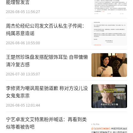
能理智发言
2026-08-05 11:56:27
周杰伦经纪公司发文否认私生子传闻：
纯属恶意造谣
2026-08-06 10:55:00
王楚然珍珠盘发搭配银饰耳坠 自带慵懒
清冷复古感
在挑选录音乐团的时候，很多乐团都反馈
2026-07-30 13:35:07
《动物狂欢节》太简单了，而郎朗认为它是经
李修贤为嘲讽周星驰道歉 称对方没儿没
典作品，需要认真对待。“就像我录《钢琴
女鬼鬼祟祟
书》，有些人可能就是听得太多了，觉得这些
2026-08-05 12:01:44
作品属于小孩弹的，其实不好弹。尤其是‘天
宁艺卓发文艾特黑粉并喊话：再看到类
鹅’、‘水族馆’，要把那种节奏和法国音乐
似等着被告吧
的香水味演奏出来很难。”