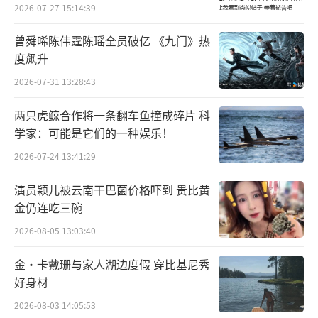
2026-07-27 15:14:39
这部由14个乐章组成的史诗级音乐作品是
曾舜晞陈伟霆陈瑶全员破亿 《九门》热
圣-桑于1886年迅速创作完成，它模仿了包括罗
度飙升
西尼、奥芬巴赫、门德尔松和圣-桑本人的音
2026-07-31 13:28:43
乐，这显然是为了和他的学生们取乐。它在束
两只虎鲸合作将一条翻车鱼撞成碎片 科
之高阁之前曾多次在私人或半私人场合演出，
学家：可能是它们的一种娱乐！
以免圣-桑失去“严肃艺术家“的声誉。
2026-07-24 13:41:29
《动物狂欢节》于1921年在圣-桑去世后数
演员颖儿被云南干巴菌价格吓到 贵比黄
月内出版，迅速成为音乐会观众的最爱。倒数
金仍连吃三碗
第二首“天鹅”广为流传，作曲家生前曾出版
2026-08-05 13:03:40
过大提琴和双钢琴版本。除了与莱比锡布商大
金·卡戴珊与家人湖边度假 穿比基尼秀
厦管弦乐团大提琴首席合作的版本，郎朗还专
好身材
门录制了一首为他改编的“天鹅”，以满足自
2026-08-03 14:05:53
己的节奏需要。