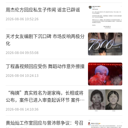
郎朗表示：“当然，与我的妻子吉娜·爱
周杰伦方回应私生子传闻 谣言已辟谣
丽丝一起录制这部作品也是一件美妙的
2026-08-06 10:52:26
事。‘大象’这一段是她弹的，也是我儿子最
喜欢的一首曲子，听了以后他就喜欢上低音大
天才女友编剧下沉口碑 市场反响两极分
化
提琴。”对于吉娜·爱丽丝来说，这次录音是
她个人的一个里程碑。她说：“多年来，我一
2026-08-04 09:55:08
直非常欣赏尼尔森斯和他的莱比锡布商大厦管
丁程鑫视频回应受伤 舞蹈动作意外擦撞
弦乐团。与他们合作是我的荣幸，我想尽我所
2026-08-04 10:24:13
能，享受合作的每一刻。与郎朗一起练习和录
制这部作品，感觉就像是另一种层次的交流，
“梅姨”真实姓名为谢家梅，长相或将
我由衷地感激有这次机会。”
公布，案件已进入审查起诉环节 案件迎
来新进展
2026-08-06 14:10:36
黄灿灿工作室回应与曾沛慈争议：号召