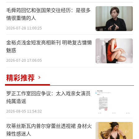
勃的作品，于是想到了我一直非常喜欢弹的圣-
毛舜筠回忆和张国荣交往经历：是很多
桑《第二钢琴协奏曲》。以前别人总劝我演奏
情很重情的人
贝多芬《第五钢琴协奏曲》或者拉赫玛尼诺夫
2026-07-28 11:00:25
《第二钢琴协奏曲》，因为不是所有人都知道
金裕贞浅金短发亮相新刊 明艳复古慵懒
圣-桑这部作品，这次我非常高兴终于有机会录
魅惑
制圣-桑《第二钢琴协奏曲》作为主打曲。同
2026-07-20 17:06:05
时，还搭配了大家都非常熟悉的《动物狂欢
节》，其中的‘天鹅’、‘水族馆’、‘大
精彩推荐
象’脍炙人口，以及德彪西、拉威尔和几位新
罗正工作室回应争议：太入戏亲女演员
作曲家的作品。”
纯属造谣
2026-08-05 11:54:32
坎蒂丝斯瓦内普尔穿蕾丝透视裙 身材火
辣性感迷人