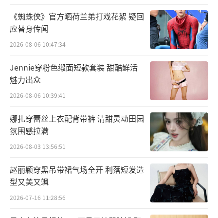
内心的平衡，进而保持平和，更自如地往前走
《蜘蛛侠》官方晒荷兰弟打戏花絮 疑回
下去。”
应替身传闻
2026-08-06 10:47:34
Jennie穿粉色缎面短款套装 甜酷鲜活
魅力出众
2026-08-06 10:39:41
娜扎穿蕾丝上衣配背带裤 清甜灵动田园
氛围感拉满
2026-08-03 13:56:51
赵丽颖穿黑吊带裙气场全开 利落短发造
型又美又飒
用音乐表达最直接的态度
2026-07-16 11:28:56