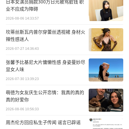
找到最适合自己的路，才是最重要的
日本女演员捐款300万日元被骂脏钱 职
业不应成为障碍
相较充满好奇与探索的“华灯初上”，首
2026-08-06 14:33:57
唱会的第二篇章“盛宴之夜”的基调则更有张
坎蒂丝斯瓦内普尔穿蕾丝透视裙 身材火
力，也更纯粹地回归了说唱。刘炫廷也相继演
辣性感迷人
唱了《挑剔性感（PICKY AND SEXY!)》《无名
2026-07-27 14:36:43
之辈（NOBODY!)》《清算（K.T.A!)》和《赞
歌（ANTHEM!)》四首歌，将现场气氛带到了
张馨予比基尼大片慵懒性感 身姿曼妙尽
显女人味
另一个高峰。
2026-07-30 13:39:23
萌徳为女友庆生公开恋情：我真的真的
真的好爱你
2026-08-06 10:56:33
周杰伦方回应私生子传闻 谣言已辟谣