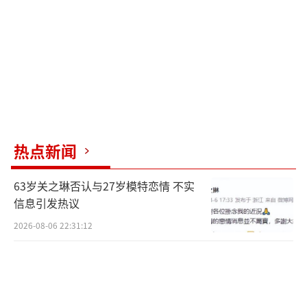
刘炫廷解读《NOBODY》起名含义
是与过去的自己的和解，也是新的出发
在首唱会的热烈氛围中，刘炫廷以一袭皮
衣造型惊艳亮场，一首《与你共舞（ONE DAN
CE）》为这场华灯初上的盛宴揭开序幕。随后
热点新闻
纯粹的爵士说唱《内格罗尼（NEGRONI)》和d
isco风格的《孤单迪斯科（SOLO DISCO)》，
63岁关之琳否认与27岁模特恋情 不实
也带给了台下歌迷全新的视听体验。
信息引发热议
2026-08-06 22:31:12
当被问起新专辑《NOBODY》的含义，以
及为何将《内格罗尼（NEGRONI)》作为主打
曲目时，刘炫廷也向大家表达了一些自己的看
法，和歌曲创作背后的故事。