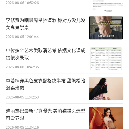
2026-08-06 10:52:26
李修贤为嘲讽周星驰道歉 称对方没儿没
女鬼鬼祟祟
2026-08-05 12:01:44
两个篇章风格变化明显，有一种似乎
很“坚硬”的态度，主持人向他发问，为什么
中传多个艺术类取消艺考 依据文化课成
绩依次录取
想在这个篇章传达出这样的“态度”，意味着
2026-08-06 10:42:35
什么？
章若楠穿黑色皮衣配格纹半裙 甜飒松弛
“尝试过去适应，但最终选择反抗”！刘
温柔治愈
炫廷步入成人的“盛宴”，在这场成人世界
2026-08-05 11:42:53
的“局”中，有着很多不同的规则，到底是顺
势而为成为他人眼中那个更好的自己，还是不
迪丽热巴最新写真曝光 美萌猫猫头造型
可爱养眼
忘初心成为自己认为更好的自己，这是两条完
2026-08-05 11:34:16