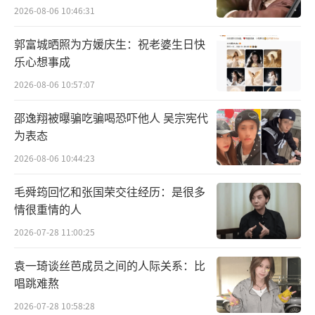
要找到新的突破口，才能找回最初的那个自
2026-08-06 10:46:31
己。他直言，也曾尝试去迎合行业规则，但也
郭富城晒照为方媛庆生：祝老婆生日快
发现这并不适合自己，只是想要好好的做音
乐心想事成
乐，去放下那些所谓的杂念，最后选择了保
2026-08-06 10:57:07
持“NOBODY”的心态。刘炫廷认为“NOBOD
Y”并不是自嘲，而是对自己重新审视的一个过
邵逸翔被曝骗吃骗喝恐吓他人 吴宗宪代
为表态
程，是一次自洽，更是一种成就。这是值得被
2026-08-06 10:44:23
书写和记录的，因此才诞生了这张耗时3年的首
张个人专辑。
毛舜筠回忆和张国荣交往经历：是很多
情很重情的人
而刘炫廷之所以选择《内格罗尼（NEGRO
2026-07-28 11:00:25
NI)》作为主打歌，其实这也和他的处世观念有
关：“生活总是会在一瞬间翻天覆地，好的境
袁一琦谈丝芭成员之间的人际关系：比
唱跳难熬
遇也会突然急转直下，坏的运气触底也会直线
2026-07-28 10:58:28
飙升，人生总是要在好和坏、苦和甜之间找到