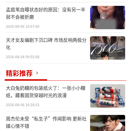
孟庭苇自曝状态好的原因：没有另一半
就不会被折磨
2026-08-06 10:57:40
天才女友编剧下沉口碑 市场反响两极分
化
2026-08-04 09:55:08
精彩推荐
大白兔奶糖的包装纸火了：一张小小糖
纸，藏着国货穿越时光的浪漫
回顾自己的音乐生涯，从出道至今他的心
态上其实发生了很多改变。从一开始新奇探
2026-08-06 16:28:33
索，到热情的全力以赴，再到反抗规则定义，
周杰伦未受“私生子”传闻影响 更新社
如今逐渐回归平常心的刘炫廷，意识到自己需
媒心情不错